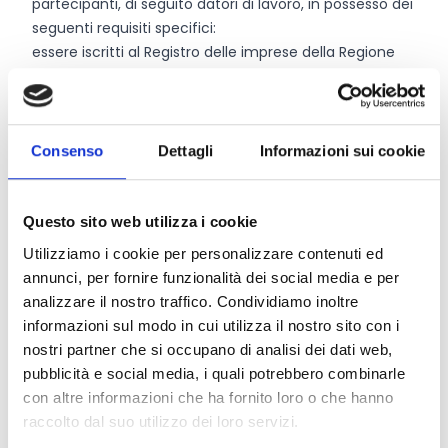
partecipanti, di seguito datori di lavoro, in possesso dei
seguenti requisiti specifici:
essere iscritti al Registro delle imprese della Regione
Friuli-Venezia Giulia con sede legale o sede secondaria
o unità locale sul territorio regionale;
se cooperative o consorzi di cooperative, risultare
altresì iscritti al Registro regionale delle cooperative;
Consenso
Dettagli
Informazioni sui cookie
disporre di attrezzature idonee all’attuazione dei
progetti territoriali di iniziative di lavoro di pubblica
utilità proposti dal Proponente;
Questo sito web utilizza i cookie
avere attivato almeno un codice ATECO rientrante
Utilizziamo i cookie per personalizzare contenuti ed
nelle attività relative al settore d’intervento nel quale
annunci, per fornire funzionalità dei social media e per
si realizza il progetto di cui al paragrafo 7.
analizzare il nostro traffico. Condividiamo inoltre
Per maggiori informazioni sui requisiti consultare
informazioni sul modo in cui utilizza il nostro sito con i
l’articolo 4 del bando.
nostri partner che si occupano di analisi dei dati web,
pubblicità e social media, i quali potrebbero combinarle
con altre informazioni che ha fornito loro o che hanno
Entità del contributo
raccolto dal suo utilizzo dei loro servizi.