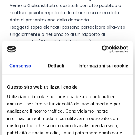
Venezia Giulia, istituiti o costituiti con atto pubblico o
scrittura privata registrata da almeno un anno dalla
data di presentazione della domanda.
I soggetti sopra elencati possono partecipare all’avviso
singolarmente o nell’ambito di un rapporto di
partenariato. (Cfr. artt. 6-7 del bando).
Entità del contributo
Consenso
Dettagli
Informazioni sui cookie
La dotazione finanziaria complessiva ammonta a
150.000 Euro.
Questo sito web utilizza i cookie
Il contributo richiedibile ammonta a:
Utilizziamo i cookie per personalizzare contenuti ed
per la fascia dimensionale A
è compreso tra
25.000
annunci, per fornire funzionalità dei social media e per
Euro
e
35.000 Euro
analizzare il nostro traffico. Condividiamo inoltre
per la fascia dimensionale B
, d è compreso tra
informazioni sul modo in cui utilizza il nostro sito con i
15.000 Euro
e
24.999 Euro
nostri partner che si occupano di analisi dei dati web,
per la fascia dimensionale C
, è compreso tra
5.000
pubblicità e social media, i quali potrebbero combinarle
Euro
e
14.999 Euro.