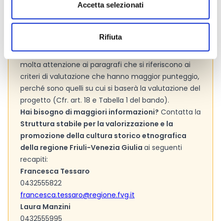
Accetta selezionati
di valutazione
adottati dall’Ente per valutare le
proposte progettuali. La lettura preliminare dei
criteri, infatti, ti consentirà di comprendere se il tuo
Rifiuta
progetto possiede le caratteristiche per
aggiudicarsi il contributo. Si consiglia di prestare
molta attenzione ai paragrafi che si riferiscono ai
criteri di valutazione che hanno maggior punteggio,
perché sono quelli su cui si baserà la valutazione del
progetto (Cfr. art. 18 e Tabella 1 del bando).
Hai bisogno di maggiori informazioni?
Contatta la
Struttura stabile per la valorizzazione e la
promozione della cultura storico etnografica
della regione Friuli-Venezia Giulia
ai seguenti
recapiti:
Francesca Tessaro
0432555822
francesca.tessaro@regione.fvg.it
Laura Manzini
0432555995