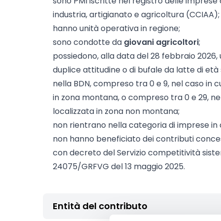
sono PMI iscritte nel registro delle impres
industria, artigianato e agricoltura (CCIAA);
hanno unità operativa in regione;
sono condotte da
giovani agricoltori
;
possiedono, alla data del 28 febbraio 2026,
duplice attitudine o di bufale da latte di et
nella BDN, compreso tra 0 e 9, nel caso in cu
in zona montana, o compreso tra 0 e 29, nel 
localizzata in zona non montana;
non rientrano nella categoria di imprese in d
non hanno beneficiato dei contributi conce
con decreto del Servizio competitività sis
24075/GRFVG del 13 maggio 2025.
Entità del contributo