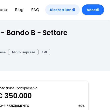
ione
Blog
FAQ
Ricerca Bandi
Accedi
 - Bando B - Settore
rese
Micro-imprese
PMI
otazione Complessiva
€ 350.000
O-FINANZIAMENTO
60%