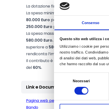
La dotazione finanziaria complessiva amm
La spesa minima ammissibile per singola do
80.000 Euro
per interventi da realizzare i
Consenso
250.000 Euro
per interventi da realizzare 
La spesa massima ammissibile per singola 
Questo sito web utilizza i c
580.000 Euro.
Nel caso in cui la spesa per 
superiore a
580.000 Euro
la differenza è a 
Utilizziamo i cookie per perso
nostro traffico. Condividiamo 
rendiconta l’importo di spesa massima ammi
di analisi dei dati web, pubbl
Il contributo è concesso in percentuale su
che hanno raccolto dal suo uti
del
60%
.
Selezione
Necessari
del
Link e Documenti
consenso
Pagina web per formulari e documenti
Bando