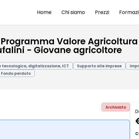
Home
Chi siamo
Prezzi
Formaz
 – Programma Valore Agricoltura
falini - Giovane agricoltore
 tecnologica, digitalizzazione, ICT
Supporto alle imprese
Imp
Fondo perduto
Archiviato
D
C