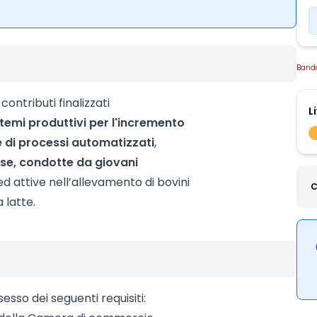
Band
ntributi finalizzati
L
stemi produttivi per l'incremento
ne di processi automatizzati
,
ese, condotte da giovani
ed attive nell’allevamento di bovini
C
a latte.
esso dei seguenti requisiti: