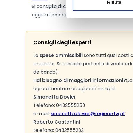
Rifiuta
Si consiglia di consultare regolarmente il si
aggiornamenti e le informazioni addizionali.
Consigli degli esperti
Le
spese ammissibili
sono tutti quei costi
progetto. Si consiglia pertanto di verificarle
de bando).
Hai bisogno di maggiori informazioni?
Con
agroalimentare ai seguenti recapiti:
Simonetta Dovier
Telefono: 0432555253
e-mail:
simonetta.dovier@regione.fvg.it
Roberto Costantini
telefono: 0432555232