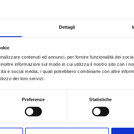
onta a
350.000 Euro
.
manda di contributo è pari a
n zona montana ovvero pari ad
Dettagli
in zona non montana.
domanda di contributo è pari ad
ookie
singola domanda di contributo sia
carico del beneficiario, che
nalizzare contenuti ed annunci, per fornire funzionalità dei socia
inoltre informazioni sul modo in cui utilizza il nostro sito con i 
ssibile.
icità e social media, i quali potrebbero combinarle con altre inform
lla spesa ammessa, nella misura
lizzo dei loro servizi.
Preferenze
Statistiche