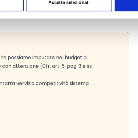
Accetta selezionati
to web ufficiale del bando per gli
 che possiamo imputare nel budget di
 con attenzione (Cfr. art. 5, pag. 3 e ss.
tatta Servizio competitività sistema