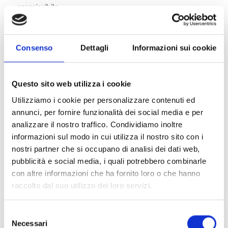
ammissibile.
Il contributo è concesso in percentuale sulla spesa
ammessa, nella misura del:
60%
nel caso di giovane agricoltore;
Consenso
Dettagli
Informazioni sui cookie
50%
negli altri casi.
Questo sito web utilizza i cookie
Link e Documenti
Utilizziamo i cookie per personalizzare contenuti ed
annunci, per fornire funzionalità dei social media e per
Pagina web per formulari e documenti
analizzare il nostro traffico. Condividiamo inoltre
Bando
informazioni sul modo in cui utilizza il nostro sito con i
Si consiglia di consultare regolarmente il sito web
nostri partner che si occupano di analisi dei dati web,
ufficiale del bando per gli aggiornamenti e le
pubblicità e social media, i quali potrebbero combinarle
informazioni addizionali.
con altre informazioni che ha fornito loro o che hanno
raccolto dal suo utilizzo dei loro servizi.
Consigli degli esperti
Selezione
Necessari
del