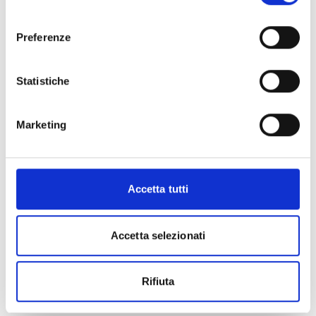
Le
spese ammissibili
sono tutti quei costi che
consenso
possiamo imputare nel budget di progetto. Si
consiglia pertanto di verificarle con attenzione (Cfr.
Preferenze
art. 5, pag. 2 e ss. de bando).
Hai bisogno di maggiori informazioni?
Contatta
Statistiche
Servizio competitività sistema agroalimentare ai
seguenti recapiti:
Simonetta Dovier
Marketing
Telefono: 0432555253
e-mail:
simonetta.dovier@regione.fvg.it
Roberto Costantini
telefono: 0432555232
Accetta tutti
e-mail:
roberto.costantini@regione.fvg.it
PEC:
competitivita@certregione.fvg.it
Accetta selezionati
Rifiuta
CONDIVIDI