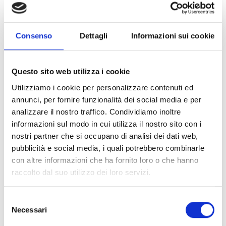
ammessa, nella misura del:
60%
nel caso di giovane agricoltore;
40%
negli altri casi.
Consenso
Dettagli
Informazioni sui cookie
Link e Documenti
Questo sito web utilizza i cookie
Utilizziamo i cookie per personalizzare contenuti ed
Pagina web per formulari e documenti
annunci, per fornire funzionalità dei social media e per
Bando
analizzare il nostro traffico. Condividiamo inoltre
Si consiglia di consultare regolarmente il sito web
informazioni sul modo in cui utilizza il nostro sito con i
ufficiale del bando per gli aggiornamenti e le
nostri partner che si occupano di analisi dei dati web,
informazioni addizionali.
pubblicità e social media, i quali potrebbero combinarle
con altre informazioni che ha fornito loro o che hanno
raccolto dal suo utilizzo dei loro servizi.
Consigli degli esperti
Selezione
Le
spese ammissibili
sono tutti quei costi che
Necessari
del
possiamo imputare nel budget di progetto. Si
consenso