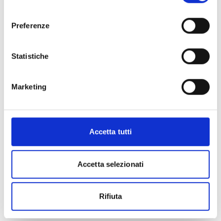
Le
spese ammissibili
sono tutti quei costi che
consenso
possiamo imputare nel budget di progetto. Si
consiglia pertanto di verificarle con attenzione (Cfr.
Preferenze
art. 5, pag. 2 e ss. de bando).
Hai bisogno di maggiori informazioni?
Contatta
Statistiche
Servizio competitività sistema agroalimentare ai
seguenti recapiti:
Simonetta Dovier
Marketing
Telefono: 0432555253
e-mail:
simonetta.dovier@regione.fvg.it
Roberto Costantini
telefono: 0432555232
Accetta tutti
e-mail:
roberto.costantini@regione.fvg.it
PEC:
competitivita@certregione.fvg.it
Accetta selezionati
Rifiuta
CONDIVIDI