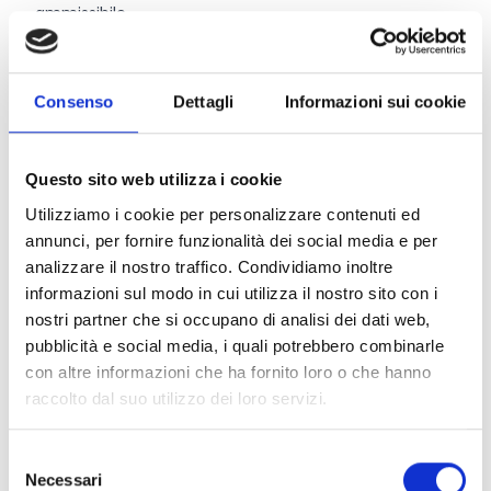
ammissibile
Il contributo è concesso in percentuale sulla spesa
ammessa, nella misura del:
60%
nel caso di giovane agricoltore;
Consenso
Dettagli
Informazioni sui cookie
40%
negli altri casi.
Questo sito web utilizza i cookie
Link e Documenti
Utilizziamo i cookie per personalizzare contenuti ed
annunci, per fornire funzionalità dei social media e per
Pagina web per formulari e documenti
analizzare il nostro traffico. Condividiamo inoltre
Bando
informazioni sul modo in cui utilizza il nostro sito con i
Si consiglia di consultare regolarmente il sito web
nostri partner che si occupano di analisi dei dati web,
ufficiale del bando per gli aggiornamenti e le
pubblicità e social media, i quali potrebbero combinarle
informazioni addizionali.
con altre informazioni che ha fornito loro o che hanno
raccolto dal suo utilizzo dei loro servizi.
Consigli degli esperti
Selezione
Necessari
del