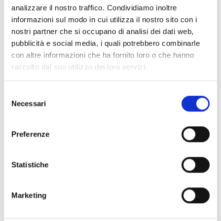
informazioni addizionali.
analizzare il nostro traffico. Condividiamo inoltre
informazioni sul modo in cui utilizza il nostro sito con i
nostri partner che si occupano di analisi dei dati web,
pubblicità e social media, i quali potrebbero combinarle
Consigli degli esperti
con altre informazioni che ha fornito loro o che hanno
raccolto dal suo utilizzo dei loro servizi.
Le
spese ammissibili
sono tutti quei costi che
possiamo imputare nel budget di progetto. Si
consiglia pertanto di verificarle con attenzione (Cfr.
Selezione
art.4, pag. 3 del bando).
Necessari
del
Hai bisogno di maggiori informazioni?
Contatta il
consenso
seguente indirizzo e-mail:
Preferenze
andrea.fumis@regione.fvg.it
.
Statistiche
Marketing
CONDIVIDI