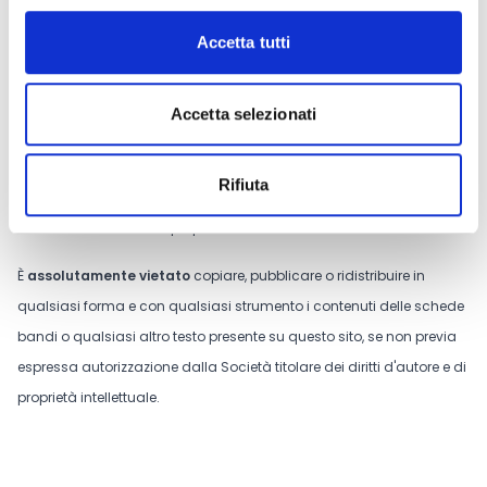
Conosci Obiettivo Europa?
Accetta tutti
Prova gratis
Accetta selezionati
Tutti i contenuti riportati su questo sito web sono di proprietà
Rifiuta
esclusiva della società TradeLab S.p.A. e sono protetti dal diritto
d'autore e dal diritto di proprietà intellettuale.
È
assolutamente vietato
copiare, pubblicare o ridistribuire in
qualsiasi forma e con qualsiasi strumento i contenuti delle schede
bandi o qualsiasi altro testo presente su questo sito, se non previa
espressa autorizzazione dalla Società titolare dei diritti d'autore e di
proprietà intellettuale.