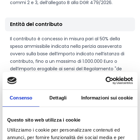
commi 2 e 3, dell’allegato B alla DGR 479/2026.
Entità del contributo
Il contributo è concesso in misura pari al 50% della
spesa ammissibile indicata nella perizia asseverata
ovvero sulla base dell’importo indicato nell’istanza di
contributo, fino a un massimo di 1.000.000 Euro o
dell’importo erogabile ai sensi del Regolamento "de
minimis" n. 2831/2023.
Link e Documenti
Consenso
Dettagli
Informazioni sui cookie
Pagina web per formulari e documenti
Bando
Questo sito web utilizza i cookie
Si consiglia di consultare regolarmente il sito web
Utilizziamo i cookie per personalizzare contenuti ed
ufficiale del bando per gli aggiornamenti e le
annunci, per fornire funzionalità dei social media e per