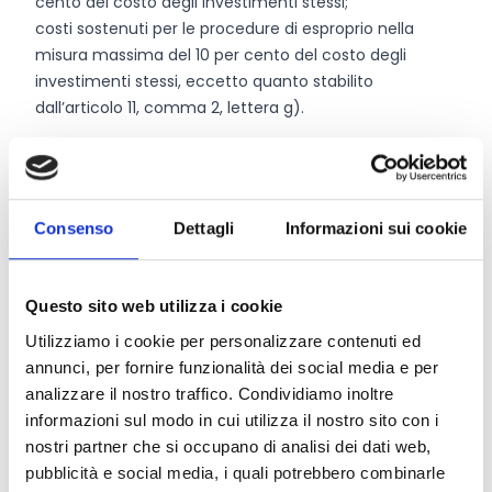
cento del costo degli investimenti stessi;
costi sostenuti per le procedure di esproprio nella
misura massima del 10 per cento del costo degli
investimenti stessi, eccetto quanto stabilito
dall’articolo 11, comma 2, lettera g).
Chi può partecipare
Consenso
Dettagli
Informazioni sui cookie
I beneficiari del bando sono:
i soggetti privati e pubblici in forma singola o
associata proprietari di foreste situate nel territorio
Questo sito web utilizza i cookie
regionale e gestite in forza di uno degli strumenti di
pianificazione di cui all’articolo 11 della legge che
Utilizziamo i cookie per personalizzare contenuti ed
possiedono la disponibilità giuridica degli immobili
annunci, per fornire funzionalità dei social media e per
oggetto dell’investimento;
analizzare il nostro traffico. Condividiamo inoltre
i soggetti pubblici o privati in forma singola o
informazioni sul modo in cui utilizza il nostro sito con i
associata che, all’atto della presentazione della
nostri partner che si occupano di analisi dei dati web,
domanda, dispongono di una autorizzazione alla
pubblicità e social media, i quali potrebbero combinarle