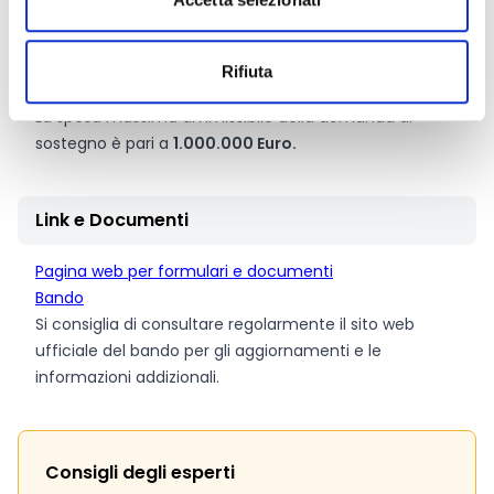
capitale, applicando alla spesa ammissibile
dell’operazione l’aliquota del
100%.
La spesa minima ammissibile della domanda di
Rifiuta
sostegno è pari a
300.000 Euro.
La spesa massima ammissibile della domanda di
sostegno è pari a
1.000.000 Euro.
Link e Documenti
Pagina web per formulari e documenti
Bando
Si consiglia di consultare regolarmente il sito web
ufficiale del bando per gli aggiornamenti e le
informazioni addizionali.
Consigli degli esperti