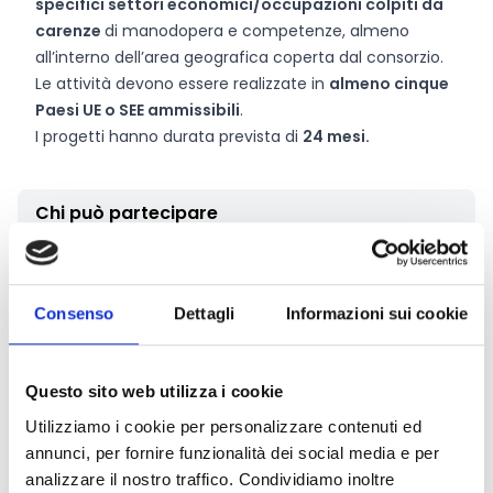
specifici settori economici/occupazioni colpiti da
carenze
di manodopera e competenze, almeno
all’interno dell’area geografica coperta dal consorzio.
Le attività devono essere realizzate in
almeno cinque
Paesi UE o SEE ammissibili
.
I progetti hanno durata prevista di
24 mesi.
Chi può partecipare
Il bando è rivolto a
enti pubblici e privati
dotati di
personalità giuridica provenienti dai seguenti Paesi
Consenso
Dettagli
Informazioni sui cookie
ammissibili:
Stati membri dell’UE
Paesi dello SEE (Norvegia e Islanda)
Questo sito web utilizza i cookie
Possono partecipare
solo consorzi
. Il partenariato
deve essere composto da
almeno due beneficiari
Utilizziamo i cookie per personalizzare contenuti ed
stabiliti in
due diversi Paesi UE/SEE
, e questi due
annunci, per fornire funzionalità dei social media e per
beneficiari devono essere organizzazioni EURES
analizzare il nostro traffico. Condividiamo inoltre