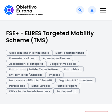
FSE+ - EURES Targeted Mobility
Scheme (TMS)
Cooperazione Internazionale
Diritti e Cittadinanza
Formazione e lavoro
Agenzie per il lavoro
Associazioni di categoria
Cooperative sociali
Enti no profit / Enti del Terzo Settore
Enti pubblici
Enti territoriali/Enti locali
Imprese
Imprese sociali/Società benefit
Organismi di formazione
Parti sociali
Bandi Europei
Tutte le regioni
FSE+ - Fondo Sociale Europeo +
Fondo perduto