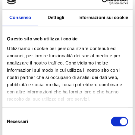
agricole nonché a migliorare l’attrattività delle aree
rurali e, allo stesso tempo, contribuisce a contrastare
la tendenza allo spopolamento delle stesse, attraverso
Consenso
Dettagli
Informazioni sui cookie
la creazione e lo sviluppo di attività agrituristiche.
Questo sito web utilizza i cookie
CONDIVIDI
Utilizziamo i cookie per personalizzare contenuti ed
annunci, per fornire funzionalità dei social media e per
analizzare il nostro traffico. Condividiamo inoltre
informazioni sul modo in cui utilizza il nostro sito con i
Conosci Obiettivo Europa?
nostri partner che si occupano di analisi dei dati web,
Prova gratis
pubblicità e social media, i quali potrebbero combinarle
con altre informazioni che ha fornito loro o che hanno
raccolto dal suo utilizzo dei loro servizi.
Selezione
Necessari
del
consenso