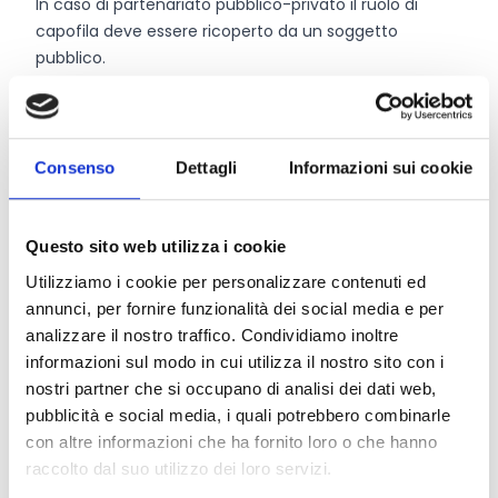
In caso di partenariato pubblico-privato il ruolo di
capofila deve essere ricoperto da un soggetto
pubblico.
Ogni soggetto può presentare un’unica domanda di
aiuto indipendentemente dal fatto che sia presentata
in forma singola o associata.
Consenso
Dettagli
Informazioni sui cookie
Entità del contributo
Questo sito web utilizza i cookie
La dotazione finanziaria complessiva ammonta a
Utilizziamo i cookie per personalizzare contenuti ed
900.000 Euro
.
annunci, per fornire funzionalità dei social media e per
Il sostegno è concesso in forma di contributo in conto
analizzare il nostro traffico. Condividiamo inoltre
capitale nella misura del
100%
del costo totale
informazioni sul modo in cui utilizza il nostro sito con i
ammissibile.
nostri partner che si occupano di analisi dei dati web,
Non sono eleggibili al sostegno operazioni per le quali
pubblicità e social media, i quali potrebbero combinarle
la spesa ammissibile o il contributo pubblico richiesto
con altre informazioni che ha fornito loro o che hanno
sia inferiore a 30.000 Euro. Viene stabilito un importo
raccolto dal suo utilizzo dei loro servizi.
massimo di contributo a beneficiario di
100.000 Euro