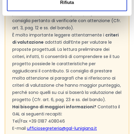
Rifiuta
Le
spese ammissibili
sono tutti quei costi che
possiamo imputare nel budget di progetto. Si
consiglia pertanto di verificarle con attenzione (Cfr.
art. 3, pag. 12 e ss. del bando).
È molto importante leggere attentamente i
criteri
di valutazione
adottati dall’Ente per valutare le
proposte progettuali. La lettura preliminare dei
criteri, infatti, ti consentirà di comprendere se il tuo
progetto possiede le caratteristiche per
aggiudicarsi il contributo. Si consiglia di prestare
molta attenzione ai paragrafi che si riferiscono ai
criteri di valutazione che hanno maggior punteggio,
perché sono quelli su cui si baserà la valutazione del
progetto (Cfr. art. 6, pag. 23 e ss. del bando).
Hai bisogno di maggiori informazioni?
Contatta il
GAL ai seguenti recapiti:
Tel/Fax +39 0187 408046
E-mail
ufficiosegreteria@gal-lunigiana.it