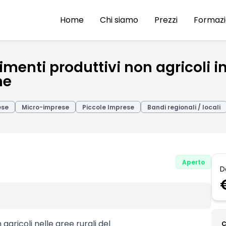
Home
Chi siamo
Prezzi
Formaz
menti produttivi non agricoli in 
he
ese
Micro-imprese
Piccole Imprese
Bandi regionali / locali
Aperto
D
agricoli nelle aree rurali del
C