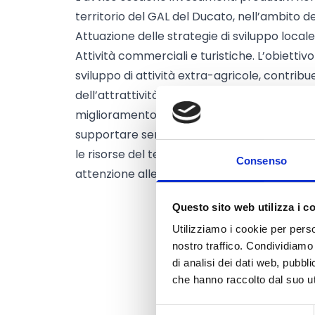
territorio del GAL del Ducato, nell’ambito 
Attuazione delle strategie di sviluppo local
Attività commerciali e turistiche. L’obiettiv
sviluppo di attività extra-agricole, contr
dell’attrattività delle aree rurali, al contr
miglioramento della qualità della vita nelle
supportare servizi, attività imprenditoriali 
le risorse del territorio e di rivitalizzare il
Consenso
attenzione alle opportunità per giovani e d
Questo sito web utilizza i c
Utilizziamo i cookie per perso
nostro traffico. Condividiamo 
di analisi dei dati web, pubbl
che hanno raccolto dal suo uti
Selezione