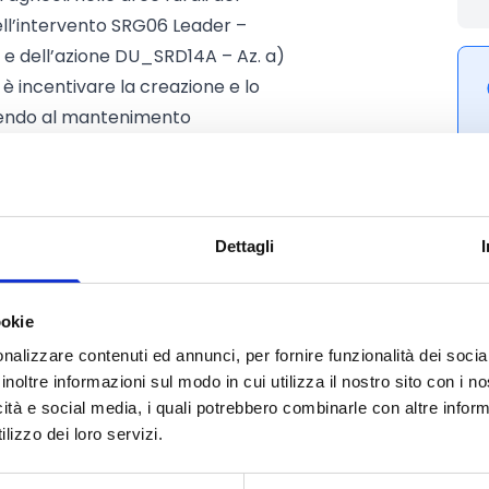
dell’intervento SRG06 Leader –
e e dell’azione DU_SRD14A – Az. a)
o è incentivare la creazione e lo
ibuendo al mantenimento
asto dello spopolamento e al
 comunità locali. La misura intende
e investimenti capaci di valorizzare
 mercato del lavoro, con particolare
Dettagli
onne.
ookie
nalizzare contenuti ed annunci, per fornire funzionalità dei socia
inoltre informazioni sul modo in cui utilizza il nostro sito con i 
icità e social media, i quali potrebbero combinarle con altre inform
lizzo dei loro servizi.