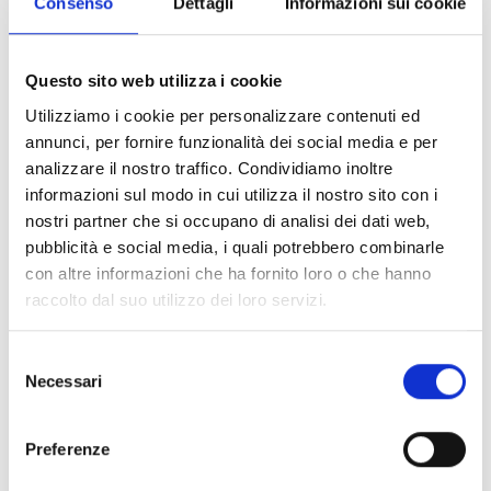
Consenso
Dettagli
Informazioni sui cookie
CONDIVIDI
Questo sito web utilizza i cookie
Utilizziamo i cookie per personalizzare contenuti ed
annunci, per fornire funzionalità dei social media e per
Conosci Obiettivo Europa?
analizzare il nostro traffico. Condividiamo inoltre
Prova gratis
informazioni sul modo in cui utilizza il nostro sito con i
nostri partner che si occupano di analisi dei dati web,
pubblicità e social media, i quali potrebbero combinarle
con altre informazioni che ha fornito loro o che hanno
raccolto dal suo utilizzo dei loro servizi.
Selezione
Necessari
del
consenso
Preferenze