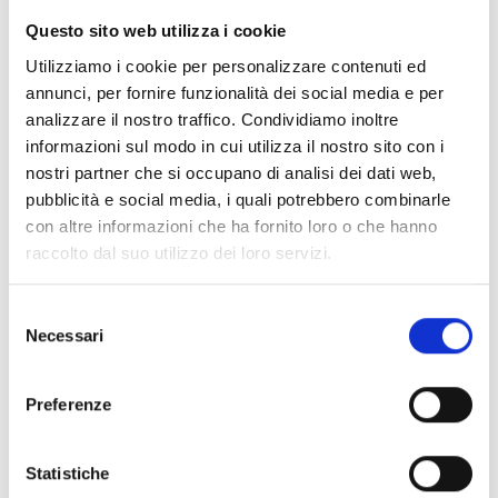
Entità del contributo
Questo sito web utilizza i cookie
Utilizziamo i cookie per personalizzare contenuti ed
La dotazione finanziaria complessiva ammonta a
annunci, per fornire funzionalità dei social media e per
237.270 Euro
analizzare il nostro traffico. Condividiamo inoltre
Intensità dell’aiuto:
100%
informazioni sul modo in cui utilizza il nostro sito con i
L’importo minimo di spesa ammissibile per domanda è
nostri partner che si occupano di analisi dei dati web,
pari a
20.000 Euro
.
pubblicità e social media, i quali potrebbero combinarle
L’importo massimo di spesa ammissibile per domanda
con altre informazioni che ha fornito loro o che hanno
è pari a
70.000 Euro
.
raccolto dal suo utilizzo dei loro servizi.
Link e Documenti
Selezione
Necessari
del
Pagina web per formulari e documenti
consenso
Bando
Preferenze
Si consiglia di consultare regolarmente il sito web
ufficiale del bando per gli aggiornamenti e le
informazioni addizionali.
Statistiche