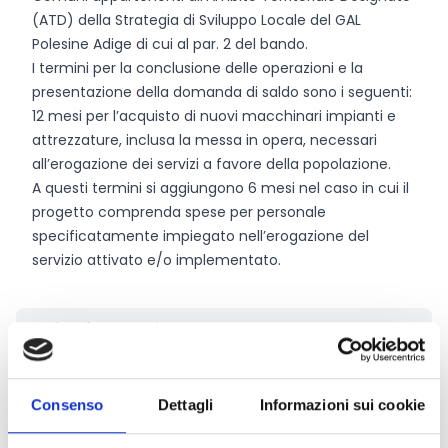
(ATD) della Strategia di Sviluppo Locale del GAL
Polesine Adige di cui al par. 2 del bando.
I termini per la conclusione delle operazioni e la
presentazione della domanda di saldo sono i seguenti:
12 mesi per l’acquisto di nuovi macchinari impianti e
attrezzature, inclusa la messa in opera, necessari
all’erogazione dei servizi a favore della popolazione.
A questi termini si aggiungono 6 mesi nel caso in cui il
progetto comprenda spese per personale
specificatamente impiegato nell’erogazione del
servizio attivato e/o implementato.
Chi può partecipare
Possono presentare domanda di contributo gli
Enti
pubblici
, in forma singola o associata.
Consenso
Dettagli
Informazioni sui cookie