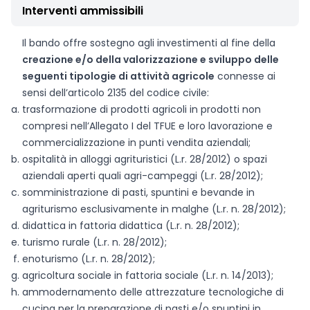
Interventi ammissibili
Il bando offre sostegno agli investimenti al fine della
creazione e/o della valorizzazione e sviluppo delle
seguenti tipologie di attività agricole
connesse ai
sensi dell’articolo 2135 del codice civile:
trasformazione di prodotti agricoli in prodotti non
compresi nell’Allegato I del TFUE e loro lavorazione e
commercializzazione in punti vendita aziendali;
ospitalità in alloggi agrituristici (L.r. 28/2012) o spazi
aziendali aperti quali agri-campeggi (L.r. 28/2012);
somministrazione di pasti, spuntini e bevande in
agriturismo esclusivamente in malghe (L.r. n. 28/2012);
didattica in fattoria didattica (L.r. n. 28/2012);
turismo rurale (L.r. n. 28/2012);
enoturismo (L.r. n. 28/2012);
agricoltura sociale in fattoria sociale (L.r. n. 14/2013);
ammodernamento delle attrezzature tecnologiche di
cucina per la preparazione di pasti e/o spuntini in