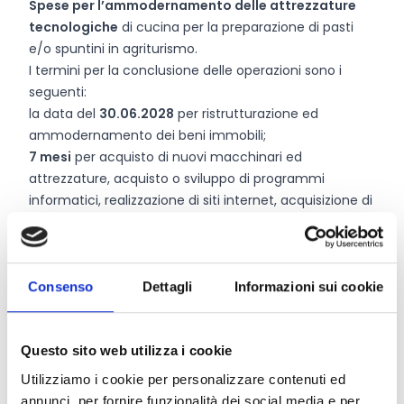
Spese per l’ammodernamento delle attrezzature
tecnologiche
di cucina per la preparazione di pasti
e/o spuntini in agriturismo.
I termini per la conclusione delle operazioni sono i
seguenti:
la data del
30.06.2028
per ristrutturazione ed
ammodernamento dei beni immobili;
7 mesi
per acquisto di nuovi macchinari ed
attrezzature, acquisto o sviluppo di programmi
informatici, realizzazione di siti internet, acquisizione di
brevetti, licenze, diritti d’autore, e marchi commerciali.
Chi può partecipare
Consenso
Dettagli
Informazioni sui cookie
Possono presentare domanda
imprenditori agricoli,
singoli o associati
, ai sensi dell’art. 2135 del codice
Questo sito web utilizza i cookie
civile con l’esclusione degli imprenditori che
Utilizziamo i cookie per personalizzare contenuti ed
esercitano esclusivamente attività di selvicoltura e
annunci, per fornire funzionalità dei social media e per