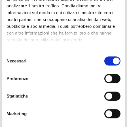
acquacoltura.
analizzare il nostro traffico. Condividiamo inoltre
I richiedenti devono condurre un’impresa agricola che
informazioni sul modo in cui utilizza il nostro sito con i
garantisca o superi le seguenti soglie minime di
nostri partner che si occupano di analisi dei dati web,
dimensione aziendale in termini di produzione
pubblicità e social media, i quali potrebbero combinarle
standard di 8.000 Euro.
con altre informazioni che ha fornito loro o che hanno
raccolto dal suo utilizzo dei loro servizi.
Entità del contributo
Selezione
Necessari
del
Dotazione finanziaria complessiva:
465.506,07 Euro
consenso
Intensità dell’aiuto:
50%
per investimenti strutturali
Preferenze
45%
per investimenti dotazionali
Spesa minima ammissibile:
8.000 Euro
per domanda
Statistiche
Spesa massima ammissibile:
400.000 Euro
per
domanda
Gli aiuti seguono il Regolamento UE de minimis.
Marketing