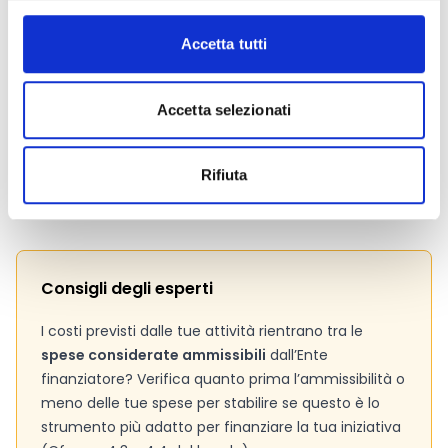
Link e Documenti
Accetta tutti
Pagina web per formulari e documenti
Bando
Elenco Regionale delle Fattorie sociali
Accetta selezionati
Elenco Regionale delle Fattorie didattiche
Si consiglia di consultare regolarmente il sito web
Rifiuta
ufficiale del bando per gli aggiornamenti e le
informazioni addizionali.
Consigli degli esperti
I costi previsti dalle tue attività rientrano tra le
spese considerate ammissibili
dall’Ente
finanziatore? Verifica quanto prima l’ammissibilità o
meno delle tue spese per stabilire se questo è lo
strumento più adatto per finanziare la tua iniziativa