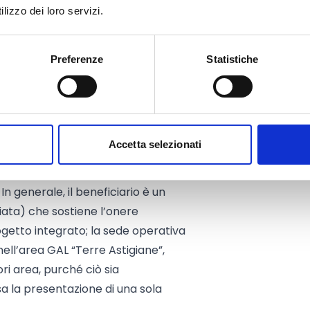
lizzo dei loro servizi.
mpliamento strettamente
i, impianti, attrezzature, arredi e
eriali coerenti con l’iniziativa.
Preferenze
Statistiche
Accetta selezionati
iscono a un PIF/PIRT e
tenza nel rispetto dei requisiti di
In generale, il beneficiario è un
iata) che sostiene l’onere
rogetto integrato; la sede operativa
nell’area GAL “Terre Astigiane”,
i area, purché ciò sia
 la presentazione di una sola