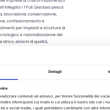
nelle imprese di trasformazione e/o
ell’Allegato I TFUE (esclusa pesca
ta, lavorazione, conservazione,
one, confezionamento e
timenti per impianti e strutture di
cnologico e razionalizzazione dei
idrico, sistemi di qualità,
mbientale e riutilizzo degli scarti,
qualità e apertura di nuovi mercati.
in aree rurali: sostegno a
tra–agricole che favoriscono la
Dettagli
 l’innalzamento qualitativo
imenti per attività commerciali
ookie
fusa, ristorazione, vendita di
rtigianali e produttive che
nalizzare contenuti ed annunci, per fornire funzionalità dei socia
inoltre informazioni sul modo in cui utilizza il nostro sito con i 
rsone e alle imprese. Sono
icità e social media, i quali potrebbero combinarle con altre inform