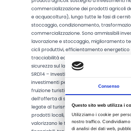
prodotti agricoli: sostegno a investimenti 
commercializzazione dei prodotti agricoli d
e acquacoltura), lungo tutte le fasi di cerni
stoccaggio, condizionamento, trasformazi
commercializzazione. Sono ammissibili inves
lavorazione e stoccaggio, miglioramento te
cicli produttivi, efficientamento energetico e 
tracciabilità ed etichettatura, sostenibilità a
sicurezza sul lavoro, sviluppo di prodotti di 
SRD14 – Investimenti produttivi non agricoli 
investimenti per attività imprenditoriali ex
Consenso
fruizione turistica integrata del territorio e
dell’offerta di servizi. Sono ammessi invest
Questo sito web utilizza i c
legate al turismo rurale (anche ospitalità dif
prodotti locali, servizi al turista), attività a
Utilizziamo i cookie per perso
nostro traffico. Condividiamo 
valorizzano le tipicità locali, servizi alle pe
di analisi dei dati web, pubbl