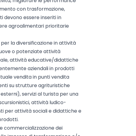
tività, migliorare le performance
gamento con trasformazione,
i devono essere inseriti in
liere agroalimentari prioritarie
er la diversificazione in attività
uove o potenziate attività
iale, attività educative/didattiche
lentemente aziendali in prodotti
tuale vendita in punti vendita
venti su strutture agrituristiche
sterni), servizi al turista per una
cursionistici, attività ludico-
ti per attività sociali e didattiche e
rodotti.
 e commercializzazione dei