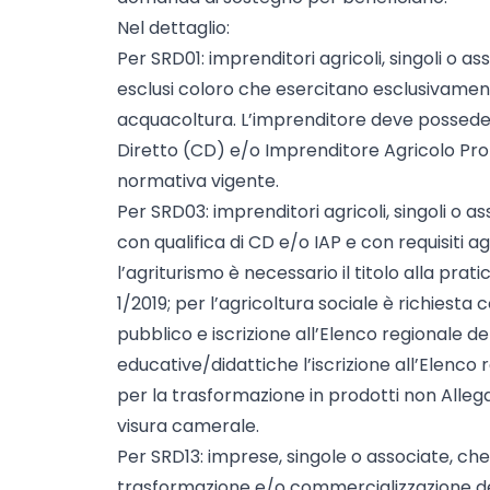
Nel dettaglio:
Per SRD01: imprenditori agricoli, singoli o assoc
esclusi coloro che esercitano esclusivamente
acquacoltura. L’imprenditore deve possedere
Diretto (CD) e/o Imprenditore Agricolo Profe
normativa vigente.
Per SRD03: imprenditori agricoli, singoli o ass
con qualifica di CD e/o IAP e con requisiti aggi
l’agriturismo è necessario il titolo alla pratic
1/2019; per l’agricoltura sociale è richiest
pubblico e iscrizione all’Elenco regionale dell
educative/didattiche l’iscrizione all’Elenco 
per la trasformazione in prodotti non Allegato
visura camerale.
Per SRD13: imprese, singole o associate, che
trasformazione e/o commercializzazione dei 