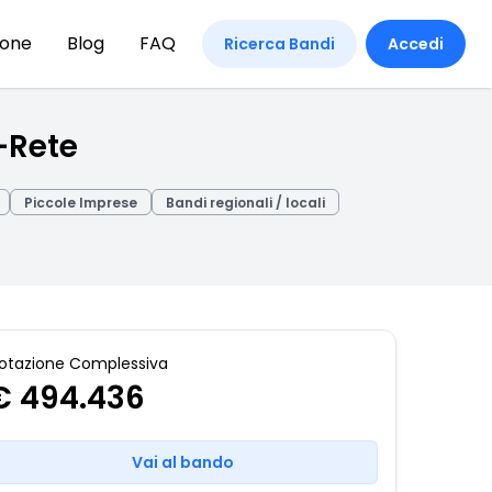
ione
Blog
FAQ
Ricerca Bandi
Accedi
a-Rete
Piccole Imprese
Bandi regionali / locali
otazione Complessiva
€ 494.436
Vai al bando