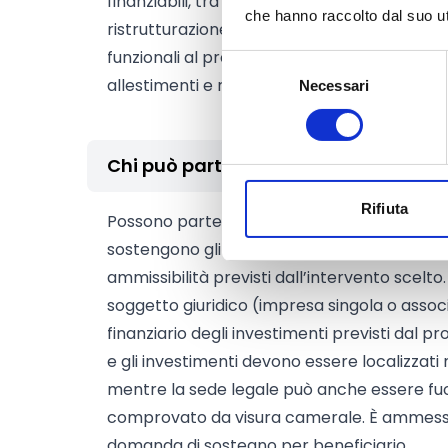
finanziabili, tra l’altro, lavori edilizi di
che hanno raccolto dal suo uti
ristrutturazione/restauro/risanamento/a
funzionali al progetto, acquisto di macchinar
Selezione
allestimenti e relative spese generali e immat
Necessari
del
consenso
Chi può partecipare
Rifiuta
Possono partecipare solo soggetti che ader
sostengono gli investimenti di propria compe
ammissibilità previsti dall’intervento scelto. 
soggetto giuridico (impresa singola o assoc
finanziario degli investimenti previsti dal p
e gli investimenti devono essere localizzati 
mentre la sede legale può anche essere fuor
comprovato da visura camerale. È ammessa
domanda di sostegno per beneficiario.