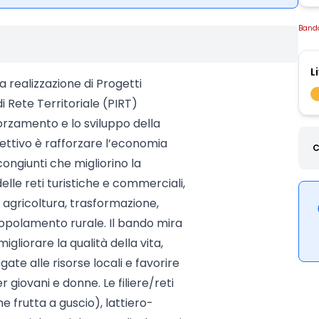
Band
L
a realizzazione di Progetti
 di Rete Territoriale (PIRT)
forzamento e lo sviluppo della
obiettivo è rafforzare l’economia
C
ongiunti che migliorino la
delle reti turistiche e commerciali,
o agricoltura, trasformazione,
polamento rurale. Il bando mira
igliorare la qualità della vita,
gate alle risorse locali e favorire
 giovani e donne. Le filiere/reti
he frutta a guscio), lattiero-