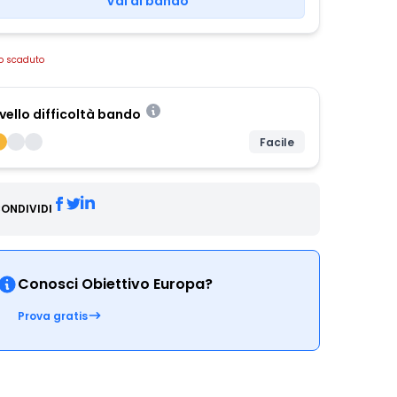
Vai al bando
o scaduto
ivello difficoltà bando
Facile
ONDIVIDI
Conosci Obiettivo Europa?
Prova gratis