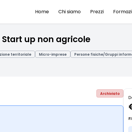
Home
Chi siamo
Prezzi
Formaz
 Start up non agricole
ione territoriale
Micro-imprese
Persone fisiche/Gruppi inform
Archiviato
D
F