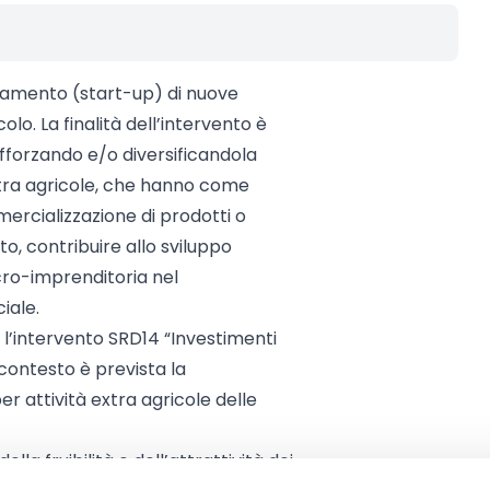
iamento (start-up) di nuove
olo. La finalità dell’intervento è
afforzando e/o diversificandola
xtra agricole, che hanno come
mercializzazione di prodotti o
to, contribuire allo sviluppo
cro-imprenditoria nel
iale.
 l’intervento SRD14 “Investimenti
e contesto è prevista la
r attività extra agricole delle
la fruibilità e dell’attrattività dei