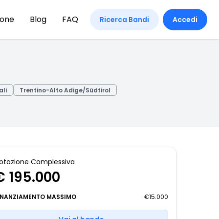
ione
Blog
FAQ
Ricerca Bandi
Accedi
ali
Trentino-Alto Adige/Südtirol
otazione Complessiva
€ 195.000
INANZIAMENTO MASSIMO
€15.000