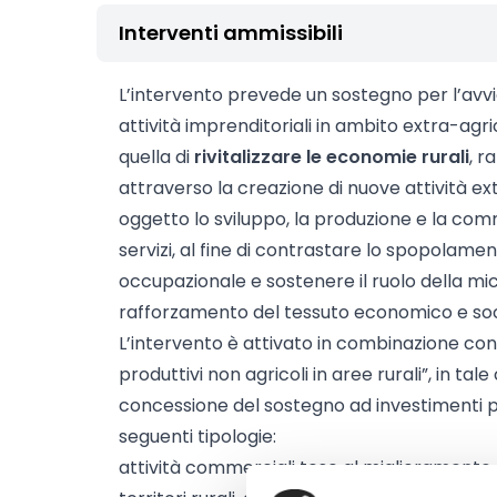
Interventi ammissibili
L’intervento prevede un sostegno per l’avv
attività imprenditoriali in ambito extra-agric
quella di
rivitalizzare le economie rurali
, r
attraverso la creazione di nuove attività e
oggetto lo sviluppo, la produzione e la com
servizi, al fine di contrastare lo spopolamen
occupazionale e sostenere il ruolo della mi
rafforzamento del tessuto economico e soc
L’intervento è attivato in combinazione con
produttivi non agricoli in aree rurali”, in tal
concessione del sostegno ad investimenti pe
seguenti tipologie:
attività commerciali tese al miglioramento del