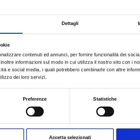
to della gamma dei servizi turistici
orazione e la vendita di prodotti
Dettagli
one dei territori e delle tipicità
lioramento delle condizioni di vita
ookie
nalizzare contenuti ed annunci, per fornire funzionalità dei socia
inoltre informazioni sul modo in cui utilizza il nostro sito con i 
icità e social media, i quali potrebbero combinarle con altre inform
lizzo dei loro servizi.
Preferenze
Statistiche
nuova impresa;
Accetta selezionati