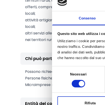
territori rurali, anche mediante l’ampliamen
offerti, compresa l’ospitalità diffusa, la rist
locali;
Consenso
attività artigianali finalizzate alla valorizzazi
locali;
altri servizi alle persone, strumentali al mig
Questo sito web utilizza i c
nei territori rurali, e servizi alle imprese.
Utilizziamo i cookie per perso
nostro traffico. Condividiamo 
di analisi dei dati web, pubbl
Chi può partecipare
che hanno raccolto dal suo uti
Selezione
Possono richiedere il contributo:
Necessari
del
Persone fisiche che intendono creare una 
consenso
Microimprese neocostituite.
Entità del contributo
Rifiuta