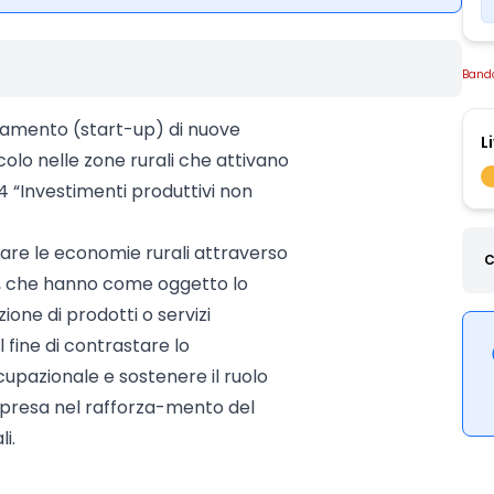
Band
iamento (start-up) di nuove
L
colo nelle zone rurali che attivano
 “Investimenti produttivi non
izzare le economie rurali attraverso
C
le, che hanno come oggetto lo
ione di prodotti o servizi
l fine di contrastare lo
upazionale e sostenere il ruolo
impresa nel rafforza-mento del
i.