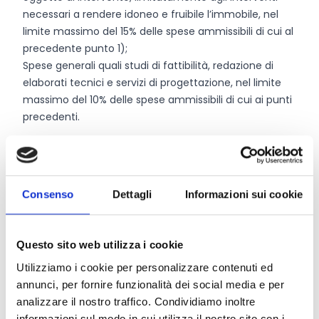
necessari a rendere idoneo e fruibile l’immobile, nel
limite massimo del 15% delle spese ammissibili di cui al
precedente punto 1);
Spese generali quali studi di fattibilità, redazione di
elaborati tecnici e servizi di progettazione, nel limite
massimo del 10% delle spese ammissibili di cui ai punti
precedenti.
Chi può partecipare
Consenso
Dettagli
Informazioni sui cookie
Beneficiari della misura sono i
Comuni
(singoli ed
associati) appartenenti al territorio del G.A.L. Valli
Marecchia e Conca, nello specifico i Comuni di:
Questo sito web utilizza i cookie
Casteldelci, Coriano, Gemmano, Maiolo, Novafeltria,
Pennabilli, San Clemente, San Leo, Sant’Agata Feltria,
Utilizziamo i cookie per personalizzare contenuti ed
Saludecio, Montegridolfo, Montefiore Conca, Morciano
annunci, per fornire funzionalità dei social media e per
di Romagna, Montescudo-Montecolombo, Mondaino,
analizzare il nostro traffico. Condividiamo inoltre
informazioni sul modo in cui utilizza il nostro sito con i