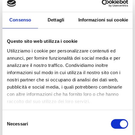
Tutte le proposte devono essere presentate da
consorzi (“proposte congiunte”) composti da
due
Consenso
Dettagli
Informazioni sui cookie
PMI/Startup
, di cui una PMI del settore
agroalimentare e una PMI del settore tecnologico.
Le imprese devono essere legalmente stabilite in uno
Questo sito web utilizza i cookie
Stato membro dell’UE o in un Paese associato al SMP
Utilizziamo i cookie per personalizzare contenuti ed
(Islanda, Norvegia e Liechtenstein), oppure in Ucraina,
annunci, per fornire funzionalità dei social media e per
purché stabiliti in territori che siano sotto l’effettivo
analizzare il nostro traffico. Condividiamo inoltre
controllo delle autorità ucraine alla data di scadenza
informazioni sul modo in cui utilizza il nostro sito con i
per la presentazione della proposta.
nostri partner che si occupano di analisi dei dati web,
pubblicità e social media, i quali potrebbero combinarle
Entità del contributo
con altre informazioni che ha fornito loro o che hanno
raccolto dal suo utilizzo dei loro servizi.
Dotazione finanziaria complessiva:
1.970.000 Euro
Contributo massimo per PMI:
59.250 Euro
Selezione
Contributo massimo per progetto:
118.500 Euro
Necessari
del
Gli importi saranno concessi a seconda della fase del
consenso