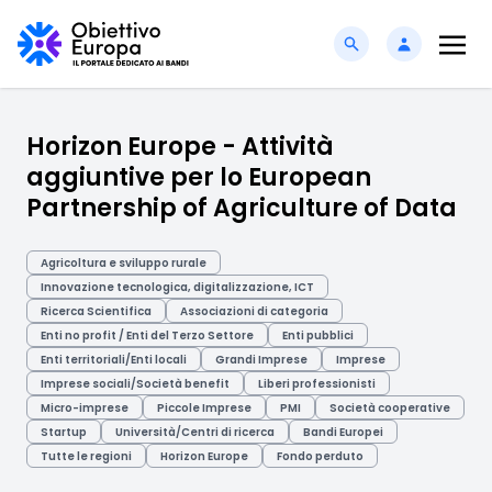
Horizon Europe - Attività
aggiuntive per lo European
Partnership of Agriculture of Data
Agricoltura e sviluppo rurale
Innovazione tecnologica, digitalizzazione, ICT
Ricerca Scientifica
Associazioni di categoria
Enti no profit / Enti del Terzo Settore
Enti pubblici
Enti territoriali/Enti locali
Grandi Imprese
Imprese
Imprese sociali/Società benefit
Liberi professionisti
Micro-imprese
Piccole Imprese
PMI
Società cooperative
Startup
Università/Centri di ricerca
Bandi Europei
Tutte le regioni
Horizon Europe
Fondo perduto