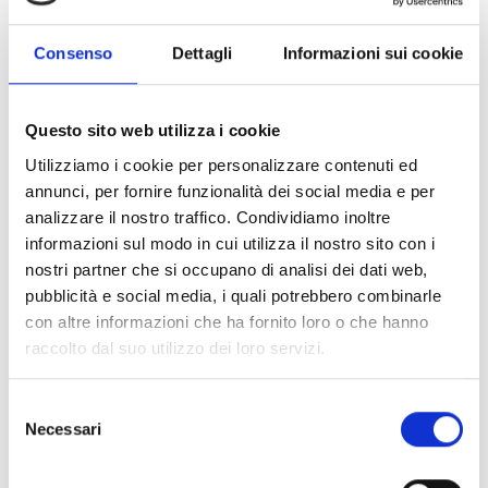
l’ambito e la durata previsti del partenariato, e
conformemente all’articolo 24, paragrafo 2, del
Consenso
Dettagli
Informazioni sui cookie
Regolamento Horizon Europe.
Questo sito web utilizza i cookie
CONDIVIDI
Utilizziamo i cookie per personalizzare contenuti ed
annunci, per fornire funzionalità dei social media e per
analizzare il nostro traffico. Condividiamo inoltre
Conosci Obiettivo Europa?
informazioni sul modo in cui utilizza il nostro sito con i
nostri partner che si occupano di analisi dei dati web,
Prova gratis
pubblicità e social media, i quali potrebbero combinarle
con altre informazioni che ha fornito loro o che hanno
raccolto dal suo utilizzo dei loro servizi.
Selezione
Necessari
del
consenso