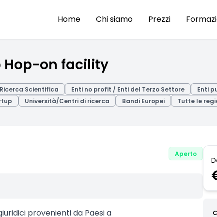
Home
Chi siamo
Prezzi
Formaz
 Hop-on facility
Ricerca Scientifica
Enti no profit / Enti del Terzo Settore
Enti p
rtup
Università/Centri di ricerca
Bandi Europei
Tutte le regi
Aperto
D
uridici provenienti da Paesi a
C