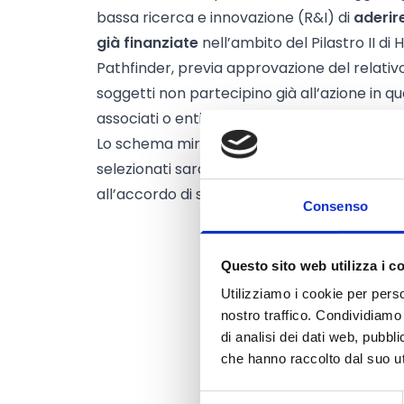
bassa ricerca e innovazione (R&I) di
aderire
già finanziate
nell’ambito del Pilastro II di 
Pathfinder, previa approvazione del relativo
soggetti non partecipino già all’azione in qua
associati o entità affiliate.
Lo schema mira a
migliorare l’inclusività 
selezionati saranno invitati a presentare 
all’accordo di sovvenzione dell’azione già fi
Consenso
Questo sito web utilizza i c
Utilizziamo i cookie per perso
nostro traffico. Condividiamo 
di analisi dei dati web, pubbl
che hanno raccolto dal suo uti
Selezione