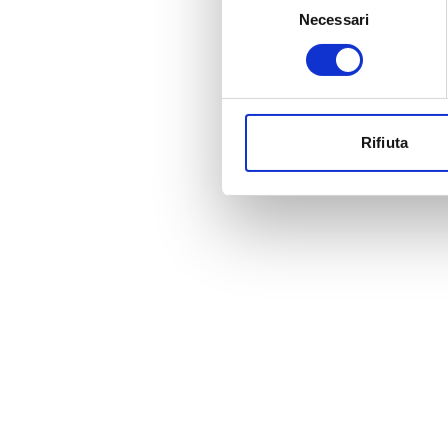
Necessari
del
consenso
Rifiuta