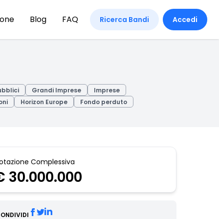
ione
Blog
FAQ
Ricerca Bandi
Accedi
ubblici
Grandi Imprese
Imprese
oni
Horizon Europe
Fondo perduto
otazione Complessiva
€ 30.000.000
ONDIVIDI