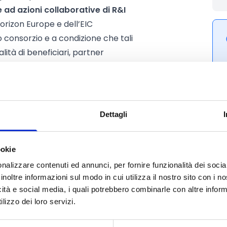
 ad azioni collaborative di R&I
Horizon Europe e dell’EIC
 consorzio e a condizione che tali
lità di beneficiari, partner
di Horizon Europe
. I consorzi
una richiesta di emendamento
nanziata e ammissibile.
Dettagli
ookie
nalizzare contenuti ed annunci, per fornire funzionalità dei socia
inoltre informazioni sul modo in cui utilizza il nostro sito con i 
icità e social media, i quali potrebbero combinarle con altre inform
lizzo dei loro servizi.