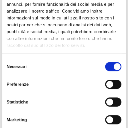
più efficiente dell’energia negli edifici e nell’industria.
annunci, per fornire funzionalità dei social media e per
Contribuisce alle attività del Piano strategico per le
analizzare il nostro traffico. Condividiamo inoltre
tecnologie energetiche (SET Plan) e dei relativi gruppi
informazioni sul modo in cui utilizza il nostro sito con i
di lavoro per l’attuazione. In linea con il Piano
nostri partner che si occupano di analisi dei dati web,
strategico, l’impatto complessivo atteso della
pubblicità e social media, i quali potrebbero combinarle
destinazione è contribuire a “utilizzare l’energia negli
con altre informazioni che ha fornito loro o che hanno
edifici e nell’industria in modo efficiente, accessibile e
raccolto dal suo utilizzo dei loro servizi.
sostenibile”.
Selezione
Necessari
del
CONDIVIDI
consenso
Preferenze
Conosci Obiettivo Europa?
Statistiche
Prova gratis
Marketing