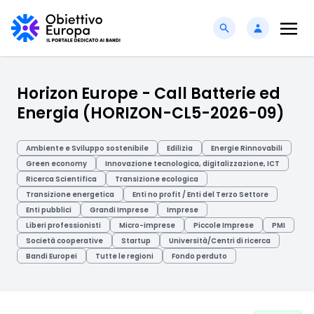
Horizon Europe - Call Batterie ed
Energia (HORIZON-CL5-2026-09)
Ambiente e Sviluppo sostenibile
Edilizia
Energie Rinnovabili
Green economy
Innovazione tecnologica, digitalizzazione, ICT
Ricerca Scientifica
Transizione ecologica
Transizione energetica
Enti no profit / Enti del Terzo Settore
Enti pubblici
Grandi Imprese
Imprese
Liberi professionisti
Micro-imprese
Piccole Imprese
PMI
Società cooperative
Startup
Università/Centri di ricerca
Bandi Europei
Tutte le regioni
Fondo perduto