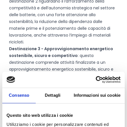
destinazione 2 riguardano il rafforzamento della
competitività e dell’autonomia strategica nel settore
delle batterie, con una forte attenzione alla
sostenibilità, la riduzione della dipendenza dalle
materie prime e il potenziamento delle capacità di
lavorazione, anche attraverso l’impiego di materiali
riciclati.
Destinazione 3 - Approvvigionamento energetico
sostenibile, sicuro e competitivo
: questa
destinazione comprende attività finalizzate a un
approvvigionamento energetico sostenibile, sicuro e
competitivo. In linea con l’ambito del Cluster 5, essa
include attività nei settori delle energie rinnovabili, dei
sistemi energetici, delle reti e dell’accumulo, nonché
Consenso
Dettagli
Informazioni sui cookie
della cattura, utilizzo e stoccaggio del carbonio
(CCUS).
Destinazione 4 - Uso efficiente, sostenibile e
Questo sito web utilizza i cookie
inclusivo dell’energia:
questa destinazione è rivolta al
lato della domanda energetica, in particolare a un uso
Utilizziamo i cookie per personalizzare contenuti ed