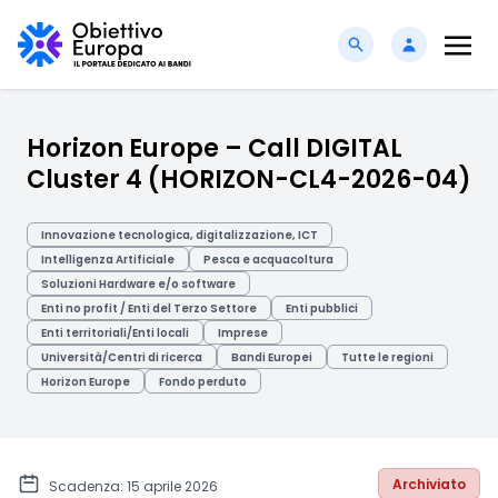
Horizon Europe – Call DIGITAL
Cluster 4 (HORIZON-CL4-2026-04)
Innovazione tecnologica, digitalizzazione, ICT
Intelligenza Artificiale
Pesca e acquacoltura
Soluzioni Hardware e/o software
Enti no profit / Enti del Terzo Settore
Enti pubblici
Enti territoriali/Enti locali
Imprese
Università/Centri di ricerca
Bandi Europei
Tutte le regioni
Horizon Europe
Fondo perduto
Archiviato
Scadenza: 15 aprile 2026