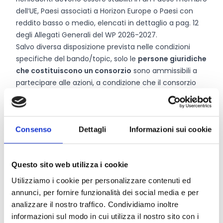
dell’UE, Paesi associati a Horizon Europe o Paesi con
reddito basso o medio, elencati in dettaglio a pag. 12
degli Allegati Generali del WP 2026-2027.
Salvo diversa disposizione prevista nelle condizioni
specifiche del bando/topic, solo le
persone giuridiche
che costituiscono un consorzio
sono ammissibili a
partecipare alle azioni, a condizione che il consorzio
includa, in qualità di beneficiari, tre persone giuridiche
indipendenti tra loro, ciascuna stabilita in un Paese
diverso, come segue:
Consenso
Dettagli
Informazioni sui cookie
almeno una persona giuridica indipendente stabilita in
uno Stato membro; e
almeno altre due persone giuridiche indipendenti,
Questo sito web utilizza i cookie
ciascuna stabilita in Stati membri o Paesi associati
diversi.
Utilizziamo i cookie per personalizzare contenuti ed
annunci, per fornire funzionalità dei social media e per
analizzare il nostro traffico. Condividiamo inoltre
Entità del contributo
informazioni sul modo in cui utilizza il nostro sito con i