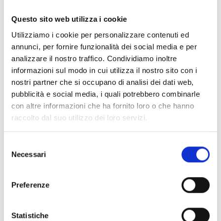
partecipare alle azioni, a condizione che il consorzio
includa, in qualità di beneficiari, tre persone giuridiche
Questo sito web utilizza i cookie
indipendenti tra loro, ciascuna stabilita in un Paese
Utilizziamo i cookie per personalizzare contenuti ed
diverso, come segue:
annunci, per fornire funzionalità dei social media e per
almeno una persona giuridica indipendente stabilita in
analizzare il nostro traffico. Condividiamo inoltre
uno Stato membro; e
informazioni sul modo in cui utilizza il nostro sito con i
almeno altre due persone giuridiche indipendenti,
nostri partner che si occupano di analisi dei dati web,
ciascuna stabilita in Stati membri o Paesi associati
pubblicità e social media, i quali potrebbero combinarle
diversi.
con altre informazioni che ha fornito loro o che hanno
raccolto dal suo utilizzo dei loro servizi.
Entità del contributo
Selezione
Necessari
del
Dotazione finanziaria complessiva:
138.000.000 Euro
consenso
Dotazione finanziaria e contributo erogabile per
ciascun Topic del bando:
Preferenze
HORIZON-CL5-2026-05-D5-01
: dotazione
68.000.000 Euro
– contributo
34.000.000 Euro
Statistiche
HORIZON-CL5-2026-05-D5-02
: dotazione