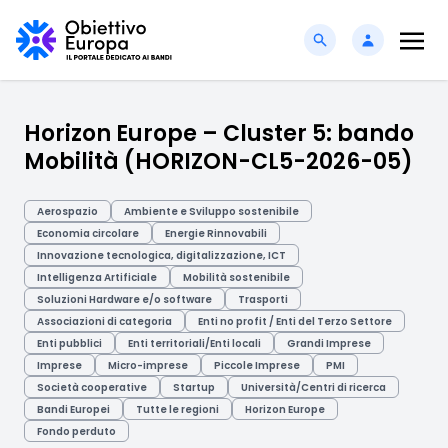
Horizon Europe – Cluster 5: bando
Mobilità (HORIZON-CL5-2026-05)
Aerospazio
Ambiente e Sviluppo sostenibile
Economia circolare
Energie Rinnovabili
Innovazione tecnologica, digitalizzazione, ICT
Intelligenza Artificiale
Mobilità sostenibile
Soluzioni Hardware e/o software
Trasporti
Associazioni di categoria
Enti no profit / Enti del Terzo Settore
Enti pubblici
Enti territoriali/Enti locali
Grandi Imprese
Imprese
Micro-imprese
Piccole Imprese
PMI
Società cooperative
Startup
Università/Centri di ricerca
Bandi Europei
Tutte le regioni
Horizon Europe
Fondo perduto