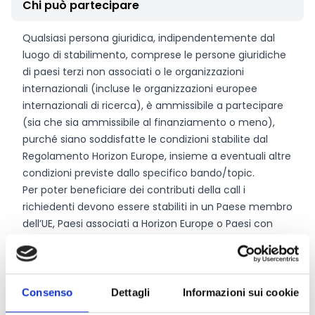
Chi può partecipare
Qualsiasi persona giuridica, indipendentemente dal
luogo di stabilimento, comprese le persone giuridiche
di paesi terzi non associati o le organizzazioni
internazionali (incluse le organizzazioni europee
internazionali di ricerca), è ammissibile a partecipare
(sia che sia ammissibile al finanziamento o meno),
purché siano soddisfatte le condizioni stabilite dal
Regolamento Horizon Europe, insieme a eventuali altre
condizioni previste dallo specifico bando/topic.
Per poter beneficiare dei contributi della call i
richiedenti devono essere stabiliti in un Paese membro
dell’UE, Paesi associati a Horizon Europe o Paesi con
reddito basso o medio, elencati in dettaglio a pag. 12
degli Allegati Generali del WP 2026-2027.
Salvo diversa disposizione prevista nelle condizioni
specifiche del bando/topic, solo le
persone giuridiche
Consenso
Dettagli
Informazioni sui cookie
che costituiscono un consorzio
sono ammissibili a