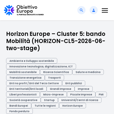
Horizon Europe – Cluster 5: bando
Mobilità (HORIZON-CL5-2026-06-
two-stage)
Ambiente e Sviluppo sostenibile
Innovazione tecnologica, digitalizzazione, ICT
Mobilità sostenibile
Ricerca Scientifica
Salute e medicina
Transizione energetica
Trasporti
Enti no profit / Enti del Terzo Settore
Enti pubblici
Enti territoriali/Enti locali
Grandi Imprese
Imprese
Liberi professionisti
Micro-imprese
Piccole Imprese
PMI
Società cooperative
Startup
Università/Centri di ricerca
Bandi Europei
Tutte le regioni
Horizon Europe
Fondo perduto