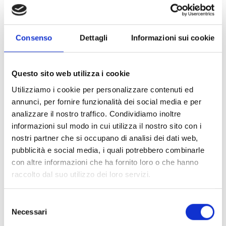
deposizione.
Strategie di mitigazione
tramite tecnologie
avanzate (freni e pneumatici innovativi, veicoli più
Consenso
Dettagli
Informazioni sui cookie
leggeri, superfici stradali e ferroviarie migliorate,
sistemi di drenaggio), con attenzione al ciclo di vita e
al raggiungimento di TRL ≥ 6.
Questo sito web utilizza i cookie
Supporto alla standardizzazione e alla
regolamentazione
, per rafforzare la competitività
Utilizziamo i cookie per personalizzare contenuti ed
industriale.
annunci, per fornire funzionalità dei social media e per
Le attività dovrebbero raggiungere un TRL 5–6 entro la
analizzare il nostro traffico. Condividiamo inoltre
fine del progetto.
informazioni sul modo in cui utilizza il nostro sito con i
nostri partner che si occupano di analisi dei dati web,
pubblicità e social media, i quali potrebbero combinarle
Chi può partecipare
con altre informazioni che ha fornito loro o che hanno
raccolto dal suo utilizzo dei loro servizi.
Qualsiasi persona giuridica, indipendentemente dal
luogo di stabilimento, comprese le persone giuridiche
Selezione
di paesi terzi non associati o le organizzazioni
Necessari
del
internazionali (incluse le organizzazioni europee
consenso