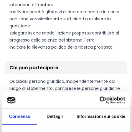
intendono affrontare
motivare perché gli sforzi di ricerca recenti e in corso
non sono verosimilmente sufficienti a risolvere la
questione
spiegare in che modo l’azione proposta contribuirà al
progresso della scienza del sistema Terra
indicare la rilevanza politica della ricerca proposta
Chi può partecipare
Qualsiasi persona giuridica, indipendentemente dal
luogo di stabilimento, comprese le persone giuridiche
di paesi terzi non associati o le organizzazioni
internazionali (incluse le organizzazioni europee
internazionali di ricerca), è ammissibile a partecipare
(sia che sia ammissibile al finanziamento o meno),
Consenso
Dettagli
Informazioni sui cookie
purché siano soddisfatte le condizioni stabilite dal
Regolamento Horizon Europe, insieme a eventuali altre