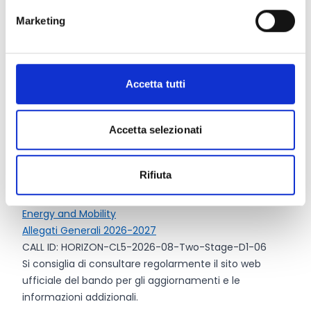
Marketing
Entità del contributo
Dotazione finanziaria complessiva:
45.000.000 Euro
Contributo erogabile:
tra 5.000.000 Euro e 9.000.000
Accetta tutti
Euro
Accetta selezionati
Link e Documenti
Rifiuta
Pagina web per formulari e documenti
HE Main Work Programme 2026-2027 – 8. Climate,
Energy and Mobility
Allegati Generali 2026-2027
CALL ID: HORIZON-CL5-2026-08-Two-Stage-D1-06
Si consiglia di consultare regolarmente il sito web
ufficiale del bando per gli aggiornamenti e le
informazioni addizionali.