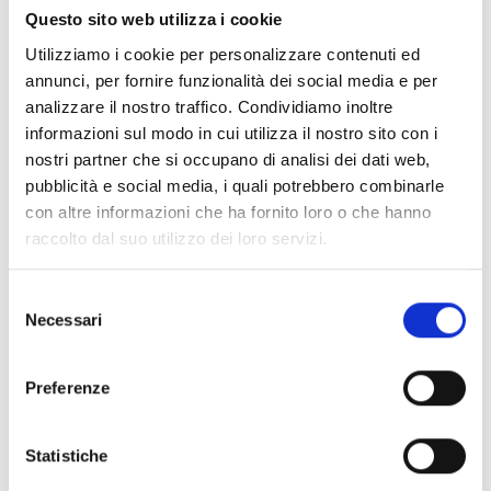
Questo sito web utilizza i cookie
condizioni previste dallo specifico bando/topic.
Per poter beneficiare dei contributi della call i
Utilizziamo i cookie per personalizzare contenuti ed
richiedenti devono essere stabiliti in un Paese membro
annunci, per fornire funzionalità dei social media e per
dell’UE, Paesi associati a Horizon Europe o Paesi con
analizzare il nostro traffico. Condividiamo inoltre
reddito basso o medio, elencati in dettaglio a pag. 12
informazioni sul modo in cui utilizza il nostro sito con i
degli Allegati Generali del WP 2026-2027.
nostri partner che si occupano di analisi dei dati web,
Salvo diversa disposizione prevista nelle condizioni
pubblicità e social media, i quali potrebbero combinarle
specifiche del bando/topic, solo le
persone giuridiche
con altre informazioni che ha fornito loro o che hanno
che costituiscono un consorzio
sono ammissibili a
raccolto dal suo utilizzo dei loro servizi.
partecipare alle azioni, a condizione che il consorzio
includa, in qualità di beneficiari, tre persone giuridiche
Selezione
indipendenti tra loro, ciascuna stabilita in un Paese
Necessari
del
diverso, come segue:
consenso
almeno una persona giuridica indipendente stabilita in
Preferenze
uno Stato membro; e
almeno altre due persone giuridiche indipendenti,
ciascuna stabilita in Stati membri o Paesi associati
Statistiche
diversi.