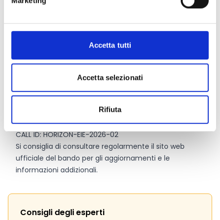
Marketing
Dotazione finanziaria complessiva:
20.000.000 Euro
Contributo massimo:
20.000.000 Euro
Accetta tutti
Link e Documenti
Accetta selezionati
Pagina web per formulari e documenti
HE Main Work Programme 2026-2027 – 10. European
Rifiuta
Innovation Ecosystems (EIE)
Allegati Generali 2026-2027
CALL ID: HORIZON-EIE-2026-02
Si consiglia di consultare regolarmente il sito web
ufficiale del bando per gli aggiornamenti e le
informazioni addizionali.
Consigli degli esperti