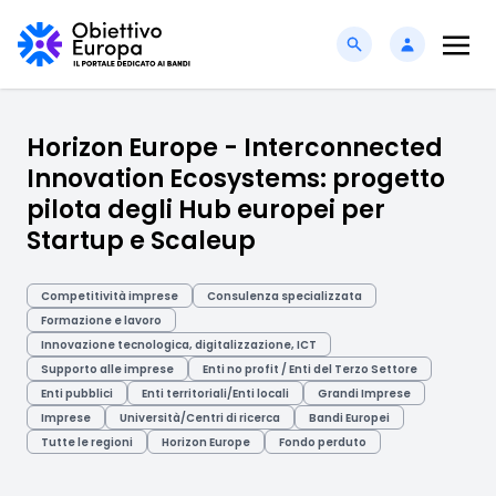
Horizon Europe - Interconnected
Innovation Ecosystems: progetto
pilota degli Hub europei per
Startup e Scaleup
Competitività imprese
Consulenza specializzata
Formazione e lavoro
Innovazione tecnologica, digitalizzazione, ICT
Supporto alle imprese
Enti no profit / Enti del Terzo Settore
Enti pubblici
Enti territoriali/Enti locali
Grandi Imprese
Imprese
Università/Centri di ricerca
Bandi Europei
Tutte le regioni
Horizon Europe
Fondo perduto