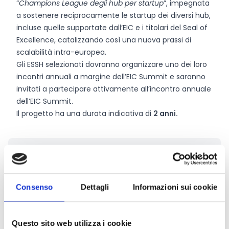
“
Champions League degli hub per startup
”, impegnata
a sostenere reciprocamente le startup dei diversi hub,
incluse quelle supportate dall’EIC e i titolari del Seal of
Excellence, catalizzando così una nuova prassi di
scalabilità intra-europea.
Gli ESSH selezionati dovranno organizzare uno dei loro
incontri annuali a margine dell’EIC Summit e saranno
invitati a partecipare attivamente all’incontro annuale
dell’EIC Summit.
Il progetto ha una durata indicativa di
2 anni.
Chi può partecipare
Un hub deve essere rappresentato da
un’unica entità
giuridica
(ad esempio un’organizzazione ombrello
Consenso
Dettagli
Informazioni sui cookie
che rappresenti un parco scientifico e tecnologico o
un cluster o distretto dell’innovazione, un acceleratore
o un venture builder inserito in un ecosistema
Questo sito web utilizza i cookie