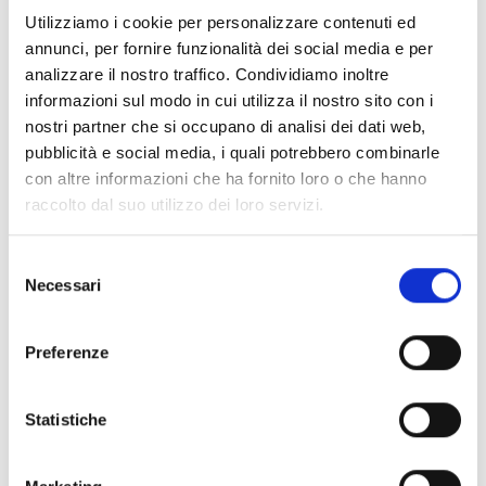
dell’innovazione) oppure
da più entità giuridiche
che
Utilizziamo i cookie per personalizzare contenuti ed
rappresentino gli attori rilevanti dell’ecosistema
annunci, per fornire funzionalità dei social media e per
dell’innovazione a supporto delle startup (ad es. istituti
analizzare il nostro traffico. Condividiamo inoltre
di ricerca e di istruzione superiore, grandi imprese,
informazioni sul modo in cui utilizza il nostro sito con i
autorità pubbliche, fornitori di capitale).
nostri partner che si occupano di analisi dei dati web,
Il consorzio deve essere costituito da una
rete di
pubblicità e social media, i quali potrebbero combinarle
almeno 10 hub
provenienti da almeno 10 Stati membri
con altre informazioni che ha fornito loro o che hanno
o Paesi associati. Per gli Stati membri e i Paesi
raccolto dal suo utilizzo dei loro servizi.
associati con una popolazione complessiva non
superiore a 35 milioni di abitanti, la partecipazione è
Selezione
limitata a un solo hub all’interno del consorzio. Per gli
Necessari
del
Stati membri e i Paesi associati con una popolazione
consenso
complessiva superiore a 35 milioni di abitanti, la
partecipazione è limitata a due hub nel consorzio.
Preferenze
Inoltre,
almeno 2 hub
partecipanti devono avere sede
in un “Paese widening”.
Statistiche
Entità del contributo