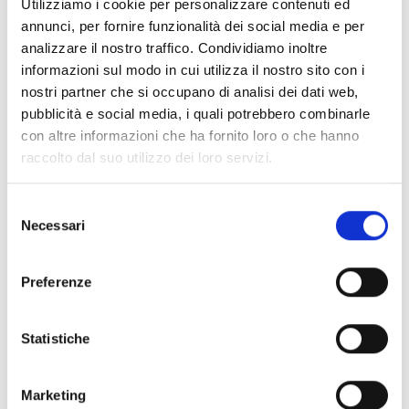
Utilizziamo i cookie per personalizzare contenuti ed
I ricercatori reclutati possono essere
di qualsiasi
annunci, per fornire funzionalità dei social media e per
nazionalità
e non devono aver risieduto né svolto la
analizzare il nostro traffico. Condividiamo inoltre
loro attività principale (lavoro, studi, ecc.) nel Paese
informazioni sul modo in cui utilizza il nostro sito con i
del beneficiario che recluta o del partner di attuazione
nostri partner che si occupano di analisi dei dati web,
per più di 12 mesi nei 36 mesi immediatamente
pubblicità e social media, i quali potrebbero combinarle
precedenti la scadenza del bando del programma
con altre informazioni che ha fornito loro o che hanno
cofinanziato.
raccolto dal suo utilizzo dei loro servizi.
In ogni azione COFUND devono essere reclutati
almeno tre ricercatori.
Selezione
Necessari
del
consenso
Entità del contributo
Preferenze
Dotazione finanziaria complessiva:
105.460.000 Euro
La quota di cofinanziamento dell’azione TMA è pari al
Statistiche
100%
.
Il contributo dell’UE è limitato a
10.000.000 Euro
per
beneficiario per ciascun bando. Qualora un
Marketing
richiedente presenti due o più proposte finanziate