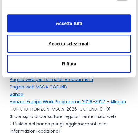
che, complessivamente, superino i 10 milioni di euro
nell’ambito dello stesso bando, il richiedente sarà
tenuto a decidere quali di tali proposte attuare
Accetta tutti
Per i contributi unitari applicabili, si vedano le
condizioni specifiche per MSCA COFUND a pag. 93
del Work Programme.
Accetta selezionati
Rifiuta
Link e Documenti
Pagina web per formulari e documenti
Pagina web MSCA COFUND
Bando
Horizon Europe Work Programme 2026-2027 - Allegati
TOPIC ID: HORIZON-MSCA-2026-COFUND-01-01
Si consiglia di consultare regolarmente il sito web
ufficiale del bando per gli aggiornamenti e le
informazioni addizionali.