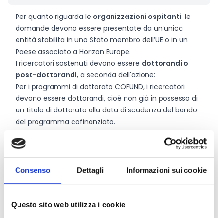
Per quanto riguarda le
organizzazioni ospitanti
, le
domande devono essere presentate da un’unica
entità stabilita in uno Stato membro dell’UE o in un
Paese associato a Horizon Europe.
I ricercatori sostenuti devono essere
dottorandi o
post-dottorandi
, a seconda dell'azione:
Per i programmi di dottorato COFUND, i ricercatori
devono essere dottorandi, cioè non già in possesso di
un titolo di dottorato alla data di scadenza del bando
del programma cofinanziato.
Per i programmi post-dottorato COFUND, i ricercatori
devono essere in possesso di un titolo di dottorato alla
data di scadenza del bando del programma
cofinanziato. Anche i ricercatori che hanno difeso con
Consenso
Dettagli
Informazioni sui cookie
successo la tesi di dottorato ma che non hanno
ancora ottenuto formalmente il titolo di dottorato
saranno considerati ricercatori post-dottorato e
Questo sito web utilizza i cookie
potranno presentare domanda.