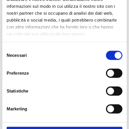
manageriale coinvolto in attività di ricerca e
informazioni sul modo in cui utilizza il nostro sito con i
innovazione
nostri partner che si occupano di analisi dei dati web,
può essere
di qualsiasi nazionalità
pubblicità e social media, i quali potrebbero combinarle
deve essere impegnato o legato ad attività di ricerca
con altre informazioni che ha fornito loro o che hanno
e innovazione presso l'organizzazione di provenienza
raccolto dal suo utilizzo dei loro servizi.
per almeno un mese
prima del distacco
Selezione
Entità del contributo
Necessari
del
consenso
Dotazione finanziaria complessiva:
97.920.000 Euro
Preferenze
Quota di cofinanziamento:
100%
Il contributo UE previsto dipende dal
numero di mesi-
persona richiesti
. Per i contributi unitari applicabili, si
Statistiche
vedano le condizioni specifiche per MSCA a pag. 87
del Work Programme.
Marketing
Link e Documenti