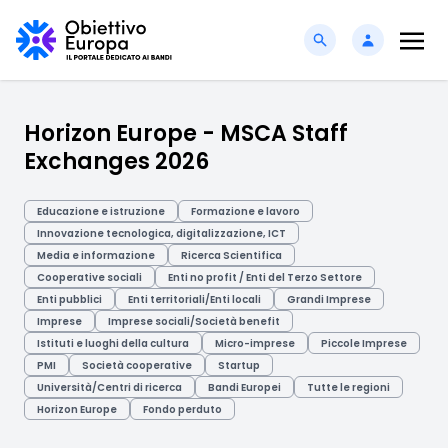
Horizon Europe - MSCA Staff
Exchanges 2026
Educazione e istruzione
Formazione e lavoro
Innovazione tecnologica, digitalizzazione, ICT
Media e informazione
Ricerca Scientifica
Cooperative sociali
Enti no profit / Enti del Terzo Settore
Enti pubblici
Enti territoriali/Enti locali
Grandi Imprese
Imprese
Imprese sociali/Società benefit
Istituti e luoghi della cultura
Micro-imprese
Piccole Imprese
PMI
Società cooperative
Startup
Università/Centri di ricerca
Bandi Europei
Tutte le regioni
Horizon Europe
Fondo perduto