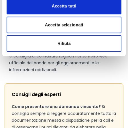
Accetta tutti
Pagina web per formulari e documenti
Portale F&T
HE Main Work Programme 2026-2027 – 2. Marie
Accetta selezionati
Skłodowska-Curie Actions (MSCA)
Linee Guida
Allegati Generali 2026-2027
Rifiuta
CALL ID: HORIZON-MSCA-2026-SE-01-01
Si consiglia di consultare regolarmente il sito web
ufficiale del bando per gli aggiornamenti e le
informazioni addizionali.
Consigli degli esperti
Come presentare una domanda vincente?
Si
consiglia sempre di leggere accuratamente tutta la
documentazione messa a disposizione per la call e
di osservarne i punti rilevanti da eleborare nella