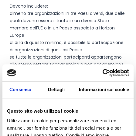
Devono includere:
almeno tre organizzazioni in tre Paesi diversi, due delle
quali devono essere situate in un diverso Stato
membro dell'UE o in un Paese associato a Horizon
Europe
al di là di questo minimo, è possibile la partecipazione
di organizzazioni di qualsiasi Paese
se tutte le organizzazioni partecipanti appartengono
allo stesso settore (accademico o non accademico),
almeno una deve provenire da un Paese terzo non
associato.
I singoli membri del personale sono selezionati dalle
Consenso
Dettagli
Informazioni sui cookie
rispettive organizzazioni di provenienza per
partecipare agli scambi previsti.
Il personale finanziato dagli scambi di personale:
Questo sito web utilizza i cookie
può essere
un ricercatore in qualsiasi fase della
Utilizziamo i cookie per personalizzare contenuti ed
carriera
, dai dottorandi ai ricercatori post-dottorato,
annunci, per fornire funzionalità dei social media e per
nonché personale amministrativo, tecnico o
analizzare il nostro traffico. Condividiamo inoltre