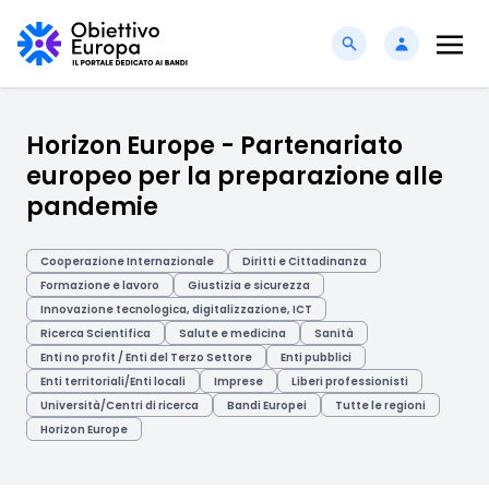
Horizon Europe - Partenariato
europeo per la preparazione alle
pandemie
Cooperazione Internazionale
Diritti e Cittadinanza
Formazione e lavoro
Giustizia e sicurezza
Innovazione tecnologica, digitalizzazione, ICT
Ricerca Scientifica
Salute e medicina
Sanità
Enti no profit / Enti del Terzo Settore
Enti pubblici
Enti territoriali/Enti locali
Imprese
Liberi professionisti
Università/Centri di ricerca
Bandi Europei
Tutte le regioni
Horizon Europe