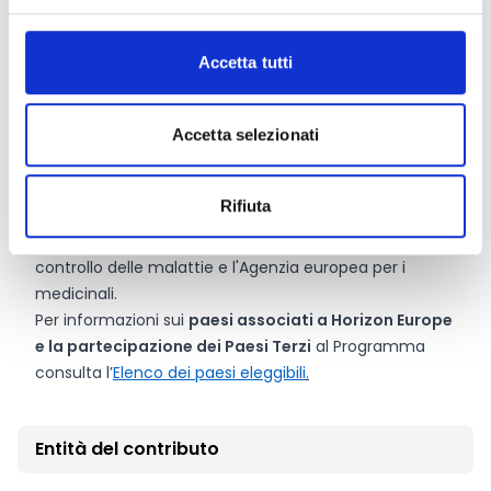
associati.
La
struttura di governance del partenariato
dovrebbe coinvolgere i principali stakeholder e le parti
Accetta tutti
interessate, tra cui, ma non solo, la comunità della
ricerca e dell'innovazione, le autorità sanitarie
Accetta selezionati
pubbliche, i pazienti e i cittadini, i professionisti della
salute e dell'assistenza, le organizzazioni di assistenza
formali e informali, i proprietari dell'innovazione e gli
Rifiuta
enti competenti dell'UE, tra cui la Commissione
europea, il Centro europeo per la prevenzione e il
controllo delle malattie e l'Agenzia europea per i
medicinali.
Per informazioni sui
paesi associati a Horizon Europe
e la partecipazione dei Paesi Terzi
al Programma
consulta l’
Elenco dei paesi eleggibili
.
Entità del contributo