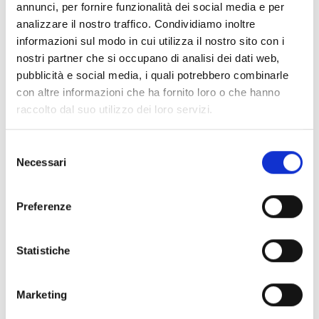
annunci, per fornire funzionalità dei social media e per
paesi terzi non associati al programma o le
analizzare il nostro traffico. Condividiamo inoltre
organizzazioni internazionali, fatte salve eventuali
informazioni sul modo in cui utilizza il nostro sito con i
eccezioni stabilite nel Programma di lavoro o nel
nostri partner che si occupano di analisi dei dati web,
bando specifico. In generale
possono partecipare al
pubblicità e social media, i quali potrebbero combinarle
Cluster 1:
con altre informazioni che ha fornito loro o che hanno
Enti accademici, Centri di Ricerca, Ospedali, Industrie,
raccolto dal suo utilizzo dei loro servizi.
PMI, Associazioni, Finanziatori della ricerca
Se non diversamente previsto dalle condizioni
Selezione
specifiche dell'invito, solo i soggetti giuridici che
Necessari
del
formano un consorzio sono ammessi a partecipare
consenso
alle azioni, a condizione che il consorzio includa, come
beneficiari,
tre soggetti giuridici indipendenti l'uno
Preferenze
dall'altro
e ciascuno stabilito in un Paese diverso,
come segue:
Statistiche
almeno un soggetto giuridico indipendente stabilito in
uno Stato membro; e
almeno altri due soggetti giuridici indipendenti,
Marketing
ciascuno stabilito in diversi Stati membri o Paesi