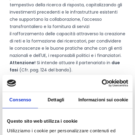
tempestivo della ricerca di risposta, capitalizzando gli
investimenti precedenti e le infrastrutture esistenti
che supportano la collaborazione, l'accesso
transfrontaliero e la fornitura di servizi
il rafforzamento delle capacità attraverso la creazione
di reti e la formazione dei ricercatori, per condividere
le conoscenze e le buone pratiche anche con gli enti
nazionali e dell'UE, i responsabili politici e i finanziatori.
Attenzione!
Si intende attuare il partenariato in
due
fasi
(Cfr. pag. 124 del bando).
La durata prevista del partenariato è di
7-10 anni
, con
una prima fase di 2-3 anni.
Consenso
Dettagli
Informazioni sui cookie
Chi può partecipare
La partecipazione a Horizon Europe è aperta a qualsiasi
Questo sito web utilizza i cookie
soggetto giuridico indipendentemente dal proprio
Utilizziamo i cookie per personalizzare contenuti ed
luogo di stabilimento, compresi i soggetti giuridici dei