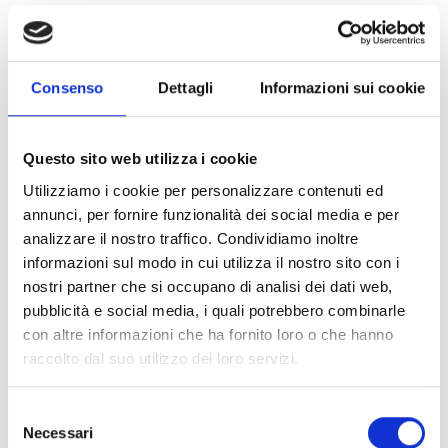
da coprire con l’assegnazione principalmente in
termini di
revisioni dell’accordo di sovvenzione
.
La proposta dovrebbe pertanto presentare le
specifiche attività aggiuntive (inclusi, se del caso,
Consenso
Dettagli
Informazioni sui cookie
partner aggiuntivi) previste per la
seconda fase del
partenariato
.
Questo sito web utilizza i cookie
Utilizziamo i cookie per personalizzare contenuti ed
CONDIVIDI
annunci, per fornire funzionalità dei social media e per
analizzare il nostro traffico. Condividiamo inoltre
informazioni sul modo in cui utilizza il nostro sito con i
nostri partner che si occupano di analisi dei dati web,
Conosci Obiettivo Europa?
pubblicità e social media, i quali potrebbero combinarle
con altre informazioni che ha fornito loro o che hanno
Prova gratis
raccolto dal suo utilizzo dei loro servizi.
Selezione
Necessari
del