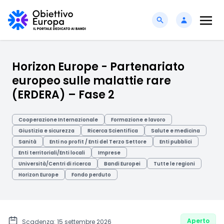
Horizon Europe - Partenariato
europeo sulle malattie rare
(ERDERA) – Fase 2
Cooperazione Internazionale
Formazione e lavoro
Giustizia e sicurezza
Ricerca Scientifica
Salute e medicina
Sanità
Enti no profit / Enti del Terzo Settore
Enti pubblici
Enti territoriali/Enti locali
Imprese
Università/Centri di ricerca
Bandi Europei
Tutte le regioni
Horizon Europe
Fondo perduto
Aperto
Scadenza: 15 settembre 2026