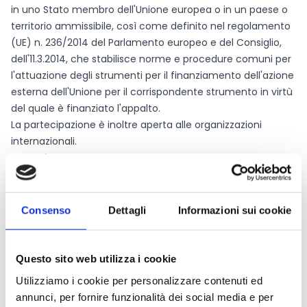
in uno Stato membro dell'Unione europea o in un paese o
territorio ammissibile, così come definito nel regolamento
(UE) n. 236/2014 del Parlamento europeo e del Consiglio,
dell'11.3.2014, che stabilisce norme e procedure comuni per
l'attuazione degli strumenti per il finanziamento dell'azione
esterna dell'Unione per il corrispondente strumento in virtù
del quale è finanziato l'appalto.
La partecipazione è inoltre aperta alle organizzazioni
internazionali.
ENTITA' CONTRIBUTO
Importo massimo:
500 000 EUR.
COME PARTECIPARE
Consenso
Dettagli
Informazioni sui cookie
In base al numero di candidature ricevute, saranno invitati
a presentare offerte dettagliate per il presente appalto
minimo 4 e massimo 8 candidati. Se il numero di candidati
Questo sito web utilizza i cookie
ammissibili che soddisfano i criteri di selezione è inferiore al
Utilizziamo i cookie per personalizzare contenuti ed
minimo di 4, l'ente appaltante potrà invitare altri candidati
annunci, per fornire funzionalità dei social media e per
che soddisfano i criteri a presentare un'offerta.