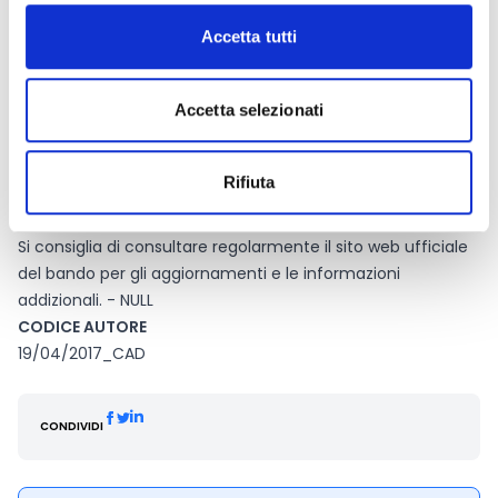
inglese.
PAESI AMMISSIBILI
Accetta tutti
REFERENTE
NULL
Accetta selezionati
SITO WEB
NULL
FORMULARI E DOCUMENTI
Rifiuta
Gazzetta S 075-144243 del 15.04.2017
Pagina web per documenti e formulari
Si consiglia di consultare regolarmente il sito web ufficiale
del bando per gli aggiornamenti e le informazioni
addizionali. - NULL
CODICE AUTORE
19/04/2017_CAD
CONDIVIDI