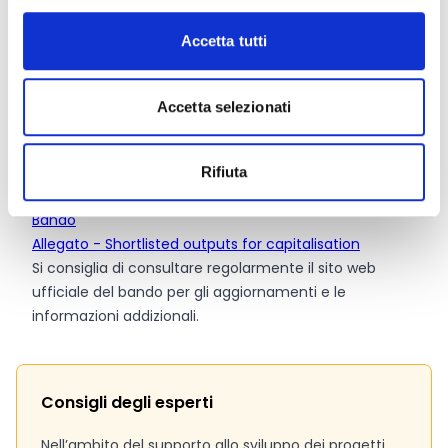
Dotazione finanziaria complessiva:
2.000.000 Euro
Accetta tutti
Contributo massimo:
1.000.000 Euro
Intensità dell’aiuto:
75%
Accetta selezionati
Link e Documenti
Rifiuta
Pagina web per formulari e documenti
Bando
Allegato - Shortlisted outputs for capitalisation
Si consiglia di consultare regolarmente il sito web
ufficiale del bando per gli aggiornamenti e le
informazioni addizionali.
Consigli degli esperti
Nell’ambito del supporto allo sviluppo dei progetti,