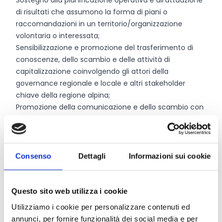
Sostegno alla pianificazione operativa e all’attuazione
di risultati che assumono la forma di piani o
raccomandazioni in un territorio/organizzazione
volontaria o interessata;
Sensibilizzazione e promozione del trasferimento di
conoscenze, dello scambio e delle attività di
capitalizzazione coinvolgendo gli attori della
governance regionale e locale e altri stakeholder
chiave della regione alpina;
Promozione della comunicazione e dello scambio con
altri progetti ed esperienze dell’UE, anche al di fuori
della regione alpina, se pertinente per affinare o
rafforzare l’impatto delle soluzioni implementate.
I progetti presentati nell’ambito del bando dovranno
Consenso
Dettagli
Informazioni sui cookie
basarsi su soluzioni sviluppate congiuntamente da
almeno due progetti Alpine Space
approvati
nell’attuale periodo di programmazione.
Questo sito web utilizza i cookie
I progetti dovranno avere inizio a gennaio 2027 e
Utilizziamo i cookie per personalizzare contenuti ed
avere una durata di
24 mesi
.
annunci, per fornire funzionalità dei social media e per