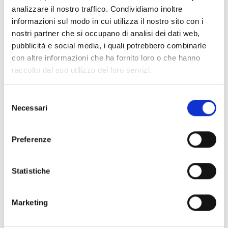
analizzare il nostro traffico. Condividiamo inoltre
informazioni sul modo in cui utilizza il nostro sito con i
Chi può partecipare
nostri partner che si occupano di analisi dei dati web,
pubblicità e social media, i quali potrebbero combinarle
Il partenariato dovrà includere
almeno un partner in
con altre informazioni che ha fornito loro o che hanno
rappresentanza del consorzio
che ha sviluppato
raccolto dal suo utilizzo dei loro servizi.
la/le soluzione/i che ora saranno ulteriormente
diffuse. La sua composizione dovrà essere equilibrata
Selezione
tra organizzazioni “fornitrici di soluzioni” e
Necessari
del
organizzazioni “beneficiarie/utilizzatrici delle soluzioni”.
consenso
Il capofila dovrà essere
un ente pubblico o un
organismo di diritto pubblico equivalente
.
Preferenze
Per garantire la dimensione transnazionale, il
partenariato deve coinvolgere
almeno quattro
Statistiche
diversi Paesi
dell’area di programma (incluso il
capofila) e dovrà coinvolgere
tra i 7 e i 12 partner.
Marketing
Entità del contributo