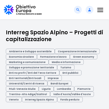
Interreg Spazio Alpino – Progetti di
capitalizzazione
Ambiente e Sviluppo sostenibile
Cooperazione Internazionale
Economia circolare
Formazione e lavoro
Green economy
Marketing e comunicazione
Media e informazione
Sviluppo e promozione territoriale
Turismo
Enti no profit / Enti del Terzo Settore
Enti pubblici
Enti territoriali/Enti locali
Imprese
Università/Centri di ricerca
Bandi Europei
Friuli-Venezia Giulia
Liguria
Lombardia
Piemonte
Trentino-Alto Adige/Südtirol
Valle d'Aosta/Vallée d'Aoste
Veneto
Interreg Spazio Alpino
Fondo perduto