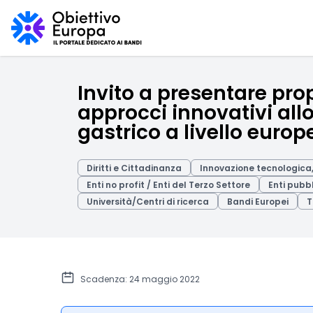
Invito a presentare prop
approcci innovativi all
gastrico a livello europ
Diritti e Cittadinanza
Innovazione tecnologica, 
Enti no profit / Enti del Terzo Settore
Enti pubbl
Università/Centri di ricerca
Bandi Europei
T
Scadenza: 24 maggio 2022