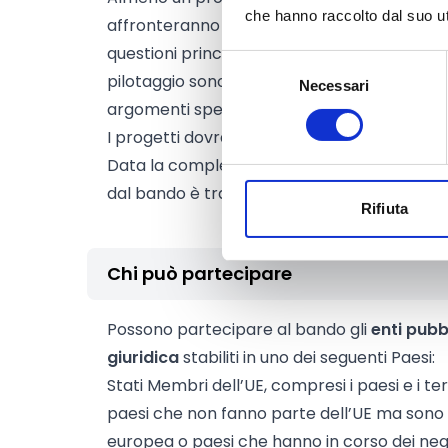
che hanno raccolto dal suo uti
affronteranno una o più sfide specifiche per
questioni principali ancora in discussione e/o 
Selezione
pilotaggio sono considerati di grande rileva
Necessari
del
argomenti specifici.
consenso
I progetti dovranno prevedere una durata 
Data la complessità delle attività da finanzi
dal bando è tra i
24 e i 36 mesi.
Rifiuta
Chi può partecipare
Possono partecipare al bando gli
enti pubbl
giuridica
stabiliti in uno dei seguenti Paesi:
Stati Membri dell’UE, compresi i paesi e i ter
paesi che non fanno parte dell’UE ma sono
europea o paesi che hanno in corso dei neg