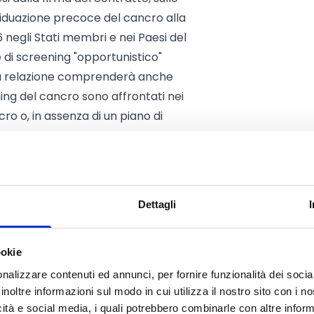
iduazione precoce del cancro alla
 negli Stati membri e nei Paesi del
e di screening "opportunistico"
 La relazione comprenderà anche
ning del cancro sono affrontati nei
cro o, in assenza di un piano di
li che affrontano i tre tipi di
prima e con la stessa scadenza, che
llo screening e alla diagnosi
Dettagli
 e al gastrico.
 protocolli per aiutare a
tare e monitorare e valutare i
ookie
tata, ai polmoni e allo stomaco in
nalizzare contenuti ed annunci, per fornire funzionalità dei socia
inoltre informazioni sul modo in cui utilizza il nostro sito con i 
icità e social media, i quali potrebbero combinarle con altre inform
ic. I progetti pilota