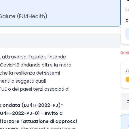
F
alute (EU4Health)
C
Band
,
attraverso il quale si intende
 Covid-19 andando oltre la mera
L
e la resilienza dei sistemi
menti a soggetti quali
UE o dei paesi terzi associati al
C
ma ondata (EU4H-2022-PJ)”
EU4H-2022-PJ-01
–
Invito a
forzare l'attuazione di approcci