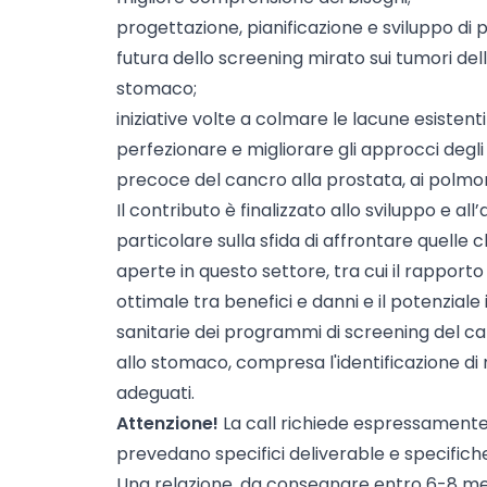
progettazione, pianificazione e sviluppo di po
futura dello screening mirato sui tumori del
stomaco;
iniziative volte a colmare le lacune esisten
perfezionare e migliorare gli approcci degli
precoce del cancro alla prostata, ai polmon
Il contributo è finalizzato allo sviluppo e all’
particolare sulla sfida di affrontare quelle 
aperte in questo settore, tra cui il rapporto 
ottimale tra benefici e danni e il potenziale
sanitarie dei programmi di screening del ca
allo stomaco, compresa l'identificazione d
adeguati.
Attenzione!
La call richiede espressamente c
prevedano specifici deliverable e specifich
Una relazione, da consegnare entro 6-8 mesi