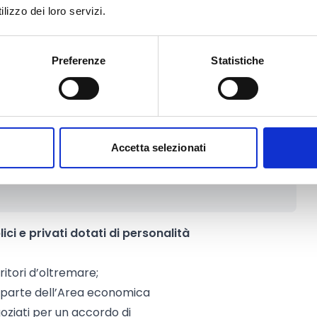
lizzo dei loro servizi.
 ogni sotto-topic, in particolare le
per le quali i risultati del
nza per far luce su quegli
Preferenze
Statistiche
compresa tra i
12 mesi e i 36 mesi.
are, la
durata ottimale
suggerita
Accetta selezionati
ici e privati dotati di personalità
ritori d’oltremare;
 parte dell’Area economica
oziati per un accordo di