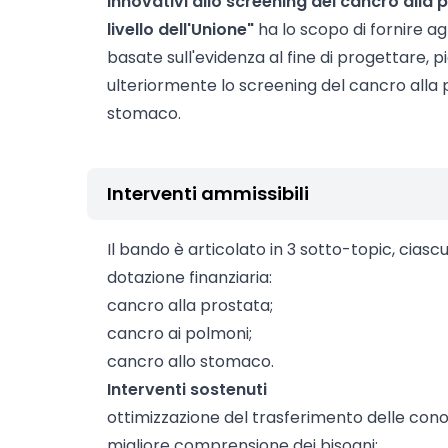
innovativi allo screening del cancro alla 
livello dell'Unione"
ha lo scopo di fornire a
basate sull'evidenza al fine di progettare, 
ulteriormente lo screening del cancro alla p
stomaco.
Interventi ammissibili
Il bando è articolato in 3 sotto-topic, ciasc
dotazione finanziaria:
cancro alla prostata;
cancro ai polmoni;
cancro allo stomaco.
Interventi
sostenuti
ottimizzazione del trasferimento delle con
migliore comprensione dei bisogni;