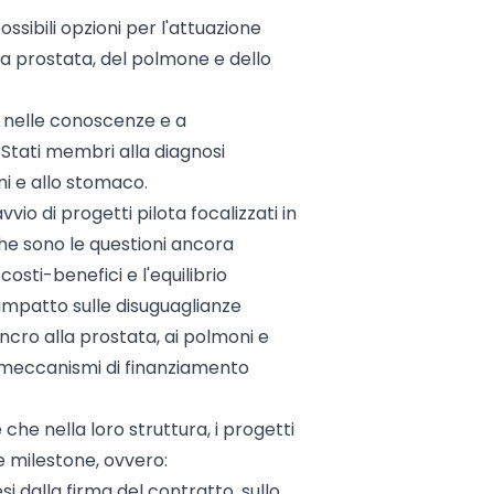
ssibili opzioni per l'attuazione
la prostata, del polmone e dello
ti nelle conoscenze e a
 Stati membri alla diagnosi
i e allo stomaco.
avvio di progetti pilota focalizzati in
che sono le questioni ancora
costi-benefici e l'equilibrio
 impatto sulle disuguaglianze
ncro alla prostata, ai polmoni e
i meccanismi di finanziamento
he nella loro struttura, i progetti
e milestone, ovvero:
 dalla firma del contratto, sullo