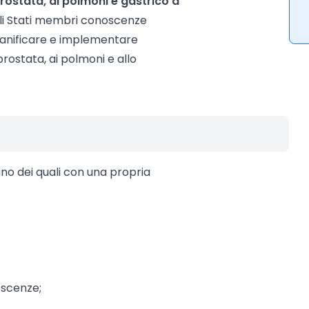
prostata, ai polmoni e gastrico a
gli Stati membri conoscenze
pianificare e implementare
rostata, ai polmoni e allo
uno dei quali con una propria
oscenze;