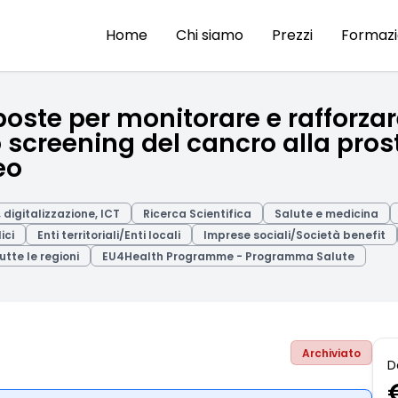
Home
Chi siamo
Prezzi
Formaz
oste per monitorare e rafforzare
o screening del cancro alla pros
eo
digitalizzazione, ICT
Ricerca Scientifica
Salute e medicina
ici
Enti territoriali/Enti locali
Imprese sociali/Società benefit
utte le regioni
EU4Health Programme - Programma Salute
Archiviato
D