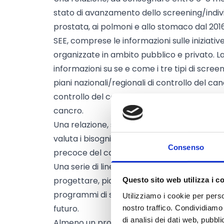
stato di avanzamento dello screening/indiv
prostata, ai polmoni e allo stomaco dal 2016
SEE, comprese le informazioni sulle iniziativ
organizzate in ambito pubblico e privato.
informazioni su se e come i tre tipi di scree
piani nazionali/regionali di controllo del can
controllo del cancro, in documenti comparabi
cancro.
Una relazione, sviluppata in parallelo alla 
valuta i bisogni degli Stati membri relativi a
Consenso
precoce del cancro alla prostata, ai polmoni
Una serie di linee guida, documenti tecnici e
progettare, pianificare, pilotare, implemen
Questo sito web utilizza i c
programmi di screening del cancro alla pros
Utilizziamo i cookie per perso
futuro.
nostro traffico. Condividiamo 
di analisi dei dati web, pubbl
Almeno un progetto pilota per ogni sotto-top