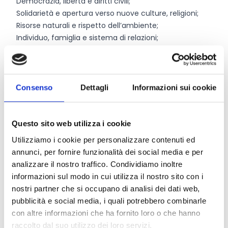
Democrazia, libertà e diritti civili;
Solidarietà e apertura verso nuove culture, religioni;
Risorse naturali e rispetto dell’ambiente;
Individuo, famiglia e sistema di relazioni;
Sport e turismo;
AgriFood e GreenFood.
Durata dei progetti:
8 mesi
Consenso
Dettagli
Informazioni sui cookie
Chi può partecipare
Questo sito web utilizza i cookie
Possono presentare proposte progettuali le
case
Utilizziamo i cookie per personalizzare contenuti ed
editrici
(imprese o associazioni la cui attività
annunci, per fornire funzionalità dei social media e per
principale consiste nella produzione e distribuzione di
analizzare il nostro traffico. Condividiamo inoltre
libri, periodici o di testi stampati in genere) aventi sede
informazioni sul modo in cui utilizza il nostro sito con i
legale e/o operativa nel territorio della Regione Lazio.
nostri partner che si occupano di analisi dei dati web,
È obbligatoria l’adesione preventiva al progetto di
pubblicità e social media, i quali potrebbero combinarle
almeno una
scuola primaria e/o secondaria
di primo
con altre informazioni che ha fornito loro o che hanno
e secondo grado, degli istituti pubblici e paritari e della
raccolto dal suo utilizzo dei loro servizi.