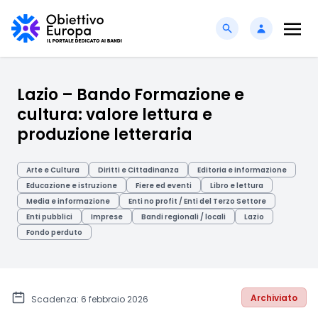
Lazio – Bando Formazione e
cultura: valore lettura e
produzione letteraria
Arte e Cultura
Diritti e Cittadinanza
Editoria e informazione
Educazione e istruzione
Fiere ed eventi
Libro e lettura
Media e informazione
Enti no profit / Enti del Terzo Settore
Enti pubblici
Imprese
Bandi regionali / locali
Lazio
Fondo perduto
Archiviato
Scadenza: 6 febbraio 2026