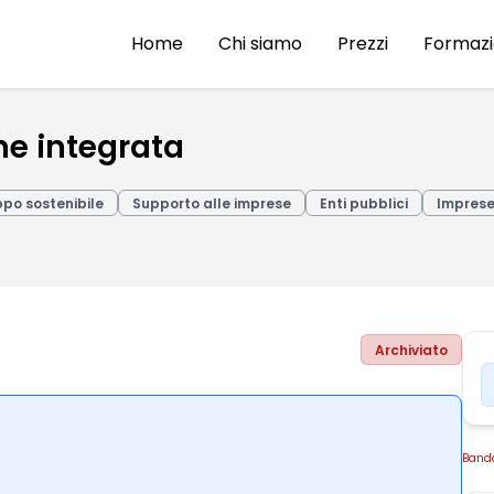
Home
Chi siamo
Prezzi
Formaz
ne integrata
ppo sostenibile
Supporto alle imprese
Enti pubblici
Impres
Archiviato
Band