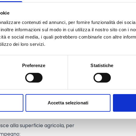
lla presentazione della domanda
ookie
nalizzare contenuti ed annunci, per fornire funzionalità dei socia
inoltre informazioni sul modo in cui utilizza il nostro sito con i 
icità e social media, i quali potrebbero combinarle con altre inform
 terreni gestiti direttamente e sui
lizzo dei loro servizi.
Preferenze
Statistiche
assunto dal beneficiario, la
 la compensazione dei minori ricavi
Accetta selezionati
erivanti dall’adozione del metodo
 si considera anche il costo della
isce alla superficie agricola, per
 impegno: