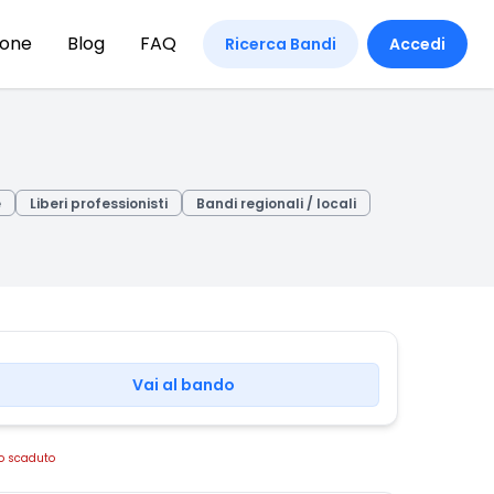
ione
Blog
FAQ
Ricerca Bandi
Accedi
e
Liberi professionisti
Bandi regionali / locali
Vai al bando
o scaduto