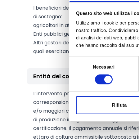
I beneficiari devono essere al momento de
Questo sito web utilizza i c
di sostegno:
Utilizziamo i cookie per perso
agricoltori in attività singoli o associati
nostro traffico. Condividiamo 
Enti pubblici gestori di aziende agricole
di analisi dei dati web, pubbl
Altri gestori del territorio, limitatamente ai
che hanno raccolto dal suo uti
quali esercitano attività agricola.
Selezione
Necessari
del
consenso
Entità del contributo
L’intervento prevede a fronte dell’impegno 
corresponsione di aiuti, calcolati mediante
Rifiuta
e/o maggiori costi dei processi produttivi d
di produzione integrata. Tra i maggiori costi
certificazione. Il pagamento annuale si rifer
ettaro di coltura ammissibile sottoposta a