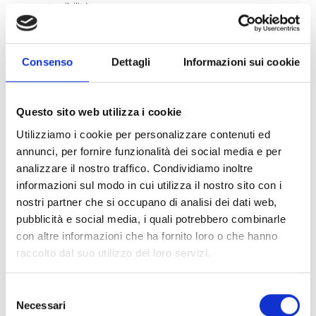
e sostenibilità
Ciascun progetto presentato dai soggetti proponenti
dovrà fare riferimento ad una sola delle 2 Linee di
Azione precedentemente indicate e includere tutte le
Consenso
Dettagli
Informazioni sui cookie
Fasi previste.
Questo sito web utilizza i cookie
Chi può partecipare
Utilizziamo i cookie per personalizzare contenuti ed
annunci, per fornire funzionalità dei social media e per
I soggetti ammessi a presentare proposte (destinatari
analizzare il nostro traffico. Condividiamo inoltre
del successivo finanziamento) sono
laureati
(laurea
informazioni sul modo in cui utilizza il nostro sito con i
triennale; laurea magistrale) o
laureandi
(è
nostri partner che si occupano di analisi dei dati web,
considerato laureando chi ha presentato la domanda
pubblicità e social media, i quali potrebbero combinarle
di laurea e ha acquisito il 96% – arrotondato per
con altre informazioni che ha fornito loro o che hanno
difetto – dei crediti previsti dal proprio corso, esclusi i
raccolto dal suo utilizzo dei loro servizi.
crediti previsti per la prova finale) e
diplomati ITS
, che
siano in possesso anche degli ulteriori seguenti
requisiti, ovvero contestualmente essere:
Selezione
Necessari
cittadini italiani e stranieri, di età compresa tra 18 anni
del