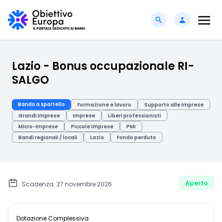
Lazio - Bonus occupazionale RI-
SALGO
Bando a sportello
Formazione e lavoro
Supporto alle imprese
Grandi Imprese
Imprese
Liberi professionisti
Micro-imprese
Piccole Imprese
PMI
Bandi regionali / locali
Lazio
Fondo perduto
Aperto
Scadenza: 27 novembre 2026
Dotazione Complessiva