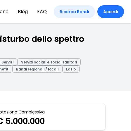
ione
Blog
FAQ
Ricerca Bandi
Accedi
isturbo dello spettro
Servizi
Servizi sociali e socio-sanitari
nefit
Bandi regionali / locali
Lazio
otazione Complessiva
€ 5.000.000