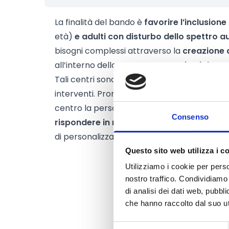
La finalità del bando è
favorire l’inclusione
età)
e adulti con disturbo dello spettro au
bisogni complessi attraverso la
creazione 
all’interno della
macroarea territoriale R
Tali centri sono servizi innovativi e territorial
interventi. Promuovono collaborazioni siner
centro la persona con disabilità. L’offerta è 
Consenso
rispondere in modo adeguato ai bisogni i
di personalizzazione e appropriatezza.
Questo sito web utilizza i c
Utilizziamo i cookie per perso
nostro traffico. Condividiamo 
di analisi dei dati web, pubbl
che hanno raccolto dal suo uti
Selezione