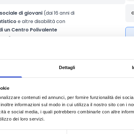
 sociale di giovani
(dai 16 anni di
C
tistico
e altre disabilità con
di un Centro Polivalente
oma 6
.
i, inseriti in una rete integrata di
giche e diversificate, ponendo al
flessibile e personalizzata, volta a
Dettagli
ndividuali
, nel rispetto dei principi
ookie
nalizzare contenuti ed annunci, per fornire funzionalità dei socia
inoltre informazioni sul modo in cui utilizza il nostro sito con i 
icità e social media, i quali potrebbero combinarle con altre inform
lizzo dei loro servizi.