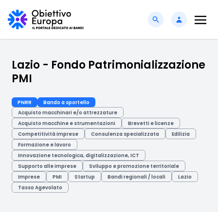
Lazio - Fondo Patrimonializzazione
PMI
PNRR
Bando a sportello
Acquisto macchinari e/o attrezzature
Acquisto macchine e strumentazioni
Brevetti e licenze
Competitività imprese
Consulenza specializzata
Edilizia
Formazione e lavoro
Innovazione tecnologica, digitalizzazione, ICT
Supporto alle imprese
Sviluppo e promozione territoriale
Imprese
PMI
Startup
Bandi regionali / locali
Lazio
Tasso Agevolato