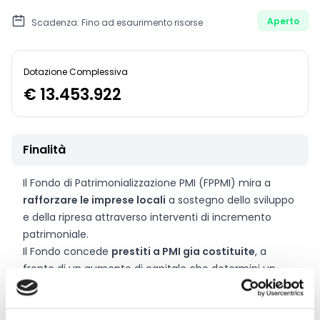
Aperto
Scadenza: Fino ad esaurimento risorse
Dotazione Complessiva
€ 13.453.922
Finalità
Il Fondo di Patrimonializzazione PMI (FPPMI) mira a
rafforzare le imprese locali
a sostegno dello sviluppo
e della ripresa attraverso interventi di incremento
patrimoniale.
Il Fondo concede
prestiti a PMI gia costituite
, a
fronte di un aumento di capitale che determini un
ingresso di risorse finanziarie nell'impresa e che sia
destinato a realizzare un progetto di investimento.