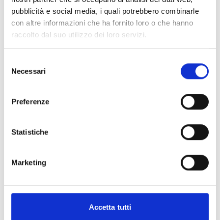
Presta attenzione ai
criteri di valutazione
adottati
pubblicità e social media, i quali potrebbero combinarle
dall’Ente per valutare le proposte progettuali. La
con altre informazioni che ha fornito loro o che hanno
lettura preliminare dei criteri ti aiuterà a capire se il
raccolto dal suo utilizzo dei loro servizi.
tuo progetto possiede le caratteristiche per
aggiudicarsi il contributo e quali aspetti tenere
Selezione
maggiormente in considerazione ai fini
Necessari
del
dell'attribuzione del punteggio (Cfr. Art. 6 del
consenso
bando).
Preferenze
È fondamentale chiedersi sin da subito se si
possiedono le risorse necessarie per far partire il
progetto. Assicurati, dunque, di aver compreso le
Statistiche
modalità di erogazione del contributo
(Cfr. Art. 7
del bando).
Marketing
Verifica con attenzione le
spese ammissibili a
contributo
e quelle invece escluse, e assicurati che
la tua domanda contenga costi coerenti con quelli
riportati nel bando (Cfr. Art. 8 del bando).
Accetta tutti
Hai bisogno di ulteriori informazioni?
Il punto di