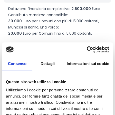
Dotazione finanziaria complessiva:
2.500.000 Euro
Contributo massimo concedibile:
30.000 Euro
per Comuni con più di 15.000 abitanti,
Municipi di Roma, Enti Parco;
20.000 Euro
per Comuni fino a 15.000 abitanti.
Link e Documenti
Pagina web per formulari e documenti
Consenso
Dettagli
Informazioni sui cookie
Bando
Si consiglia di consultare regolarmente il sito web
ufficiale del bando per gli aggiornamenti e le
Questo sito web utilizza i cookie
informazioni addizionali.
Utilizziamo i cookie per personalizzare contenuti ed
annunci, per fornire funzionalità dei social media e per
analizzare il nostro traffico. Condividiamo inoltre
informazioni sul modo in cui utilizza il nostro sito con i
Consigli degli esperti
nostri partner che si occupano di analisi dei dati web,