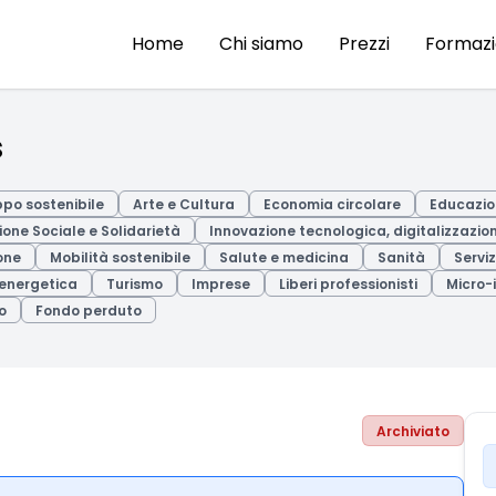
Home
Chi siamo
Prezzi
Formaz
s
ppo sostenibile
Arte e Cultura
Economia circolare
Educazion
ione Sociale e Solidarietà
Innovazione tecnologica, digitalizzazion
one
Mobilità sostenibile
Salute e medicina
Sanità
Serviz
 energetica
Turismo
Imprese
Liberi professionisti
Micro-
o
Fondo perduto
Archiviato