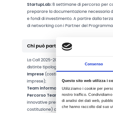
StartupLab:
8 settimane di percorso per con
preparare la documentazione necessaria d
e fondi di investimento. A partire dalla terz
di networking con i Partner del Programma
Chi può partecipare
La Call 2025-2026 prevede
due edizioni,
ci
Consenso
distinte tipologie di soggetti, che seguiranno
Imprese
(costituite in forma societaria, qua
imprese);
Questo sito web utilizza i c
Team informali
(non ancora costituiti o in 
Utilizziamo i cookie per perso
Percorso TeamLab:
saranno selezionate fin
nostro traffico. Condividiamo 
di analisi dei dati web, pubbl
innovative presentate da
Team informali
(
che hanno raccolto dal suo uti
costituzione) composti da almeno due perso