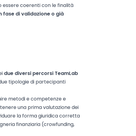
 essere coerenti con le finalità
n fase di validazione o già
ei
due diversi percorsi TeamLab
e due tipologie di partecipanti
rnire metodi e competenze e
ottenere una prima valutazione dei
iduare la forma giuridica corretta
egneria finanziaria (crowfunding,