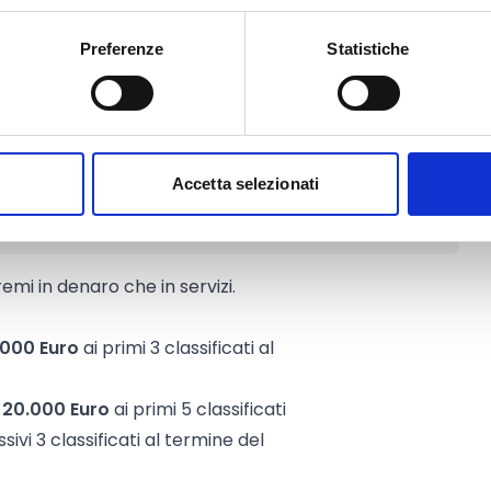
ino a 25 proposte di soluzioni
Preferenze
Statistiche
 societaria
(startup, micro,
i lavoro composto da almeno tre
almeno di un diploma di maturità.
Accetta selezionati
mi in denaro che in servizi.
.000 Euro
ai primi 3 classificati al
i
20.000 Euro
ai primi 5 classificati
sivi 3 classificati al termine del