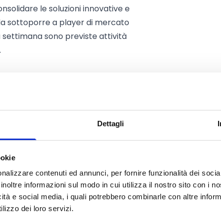
solidare le soluzioni innovative e
a sottoporre a player di mercato
a settimana sono previste attività
.
ascuna di esse rivolta alle due
Dettagli
 percorsi diversificati:
li startup, micro, piccole e medie
ookie
fase di costituzione).
nalizzare contenuti ed annunci, per fornire funzionalità dei socia
o a 20 proposte di soluzioni
inoltre informazioni sul modo in cui utilizza il nostro sito con i 
icità e social media, i quali potrebbero combinarle con altre inform
non ancora costituiti o in via di
lizzo dei loro servizi.
ne fisiche, maggiorenni e in