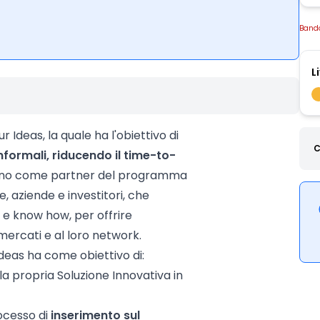
Band
L
r Ideas, la quale ha l'obiettivo di
C
nformali, riducendo il time-to-
ano come partner del programma
, aziende e investitori, che
e know how, per offrire
mercati e al loro network.
deas ha come obiettivo di:
a propria Soluzione Innovativa in
ocesso di
inserimento sul