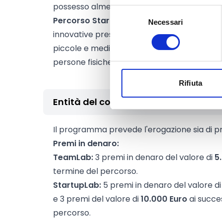
possesso almeno di un diploma di maturità.
Selezione
Percorso StartupLab:
saranno selezionate f
Necessari
del
innovative presentate da
Imprese in forma
consenso
piccole e medie imprese) con un gruppo d
persone fisiche, maggiorenni e in possesso 
Rifiuta
Entità del contributo
Il programma prevede l'erogazione sia di pre
Premi in denaro:
TeamLab:
3 premi in denaro del valore di
5
termine del percorso.
StartupLab:
5 premi in denaro del valore d
e 3 premi del valore di
10.000 Euro
ai succes
percorso.