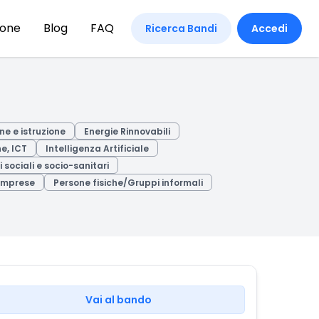
ione
Blog
FAQ
Ricerca Bandi
Accedi
e e istruzione
Energie Rinnovabili
e, ICT
Intelligenza Artificiale
i sociali e socio-sanitari
imprese
Persone fisiche/Gruppi informali
Vai al bando