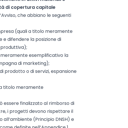
tà di copertura capitale
ell’Avviso, che abbiano le seguenti
Impresa (quali a titolo meramente
re e difendere la posizione di
produttiva);
olo meramente esemplificativo la
ampagna di marketing);
i prodotto o di servizi, espansione
i a titolo meramente
 essere finalizzato al rimborso di
ltre, i progetti devono rispettare il
vo all’ambiente (Principio DNSH) e
 come definite nell’Appendice 1