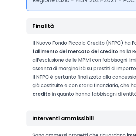
Regione Lazio - FESR 2021-2027 - POC
Finalità
Il Nuovo Fondo Piccolo Credito (NFPC) ha l’o
fallimento del mercato del credito
nella R
all’esclusione delle MPMI con fabbisogni limi
assenza di marginalità su prestiti di import
Il NFPC è pertanto finalizzato alla concessio
già costituite e con storia finanziaria, che 
credito
in quanto hanno fabbisogni di enti
Interventi ammissibili
Sono ammessi progetti che riguardano
inv