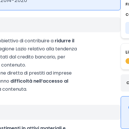
 2014-2020
F
C
biettivo di contribuire a
ridurre il
egione Lazio relativo alla tendenza
L
tati dal credito bancario, per
o contenuto.
ne diretta di prestiti ad imprese
hanno
difficoltà nell’accesso al
C
tà contenuta.
estimenti in attivi materiali e