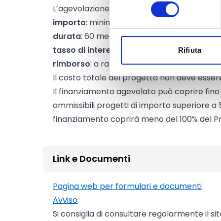
consenso
L’agevolazione consiste in un finanziamento
importo
: minimo 10.000 euro, massimo 50.
durata
: 60 mesi con preammortamento di 
tasso di interesse
: zero
Rifiuta
rimborso
: a rata mensile costante postici
Il costo totale del progetto non deve essere
Il finanziamento agevolato può coprire fino
ammissibili progetti di importo superiore a 5
finanziamento coprirà meno del 100% del P
Link e Documenti
Pagina web per formulari e documenti
Avviso
Si consiglia di consultare regolarmente il si