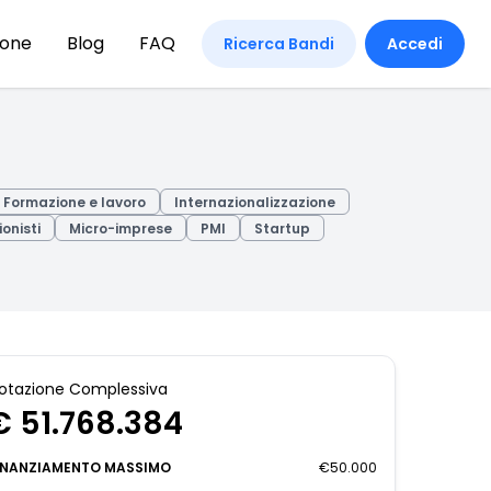
ione
Blog
FAQ
Ricerca Bandi
Accedi
Formazione e lavoro
Internazionalizzazione
ionisti
Micro-imprese
PMI
Startup
otazione Complessiva
€ 51.768.384
INANZIAMENTO MASSIMO
€50.000