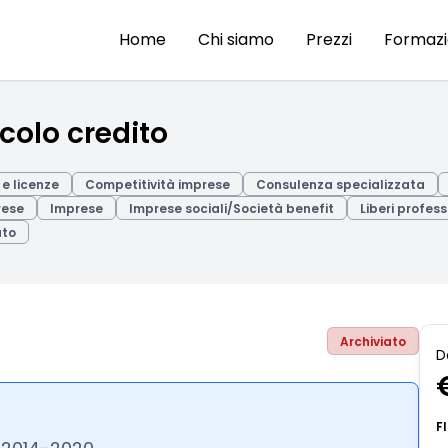
Home
Chi siamo
Prezzi
Formaz
colo credito
 e licenze
Competitività imprese
Consulenza specializzata
rese
Imprese
Imprese sociali/Società benefit
Liberi profess
ato
Archiviato
D
F