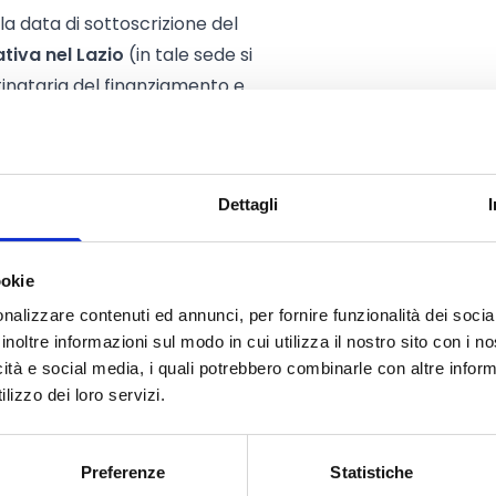
a data di sottoscrizione del
tiva nel Lazio
(in tale sede si
tinataria del finanziamento e
ventualmente rientranti nel
 100.000 euro nei confronti del
Dettagli
adenza.
 del Lazio un’attività prevalente
rticolo 4 del bando.
ookie
edere i requisiti generali di
nalizzare contenuti ed annunci, per fornire funzionalità dei socia
vviso.
inoltre informazioni sul modo in cui utilizza il nostro sito con i 
icità e social media, i quali potrebbero combinarle con altre inform
lizzo dei loro servizi.
Preferenze
Statistiche
onta a
51.768.384 Euro.