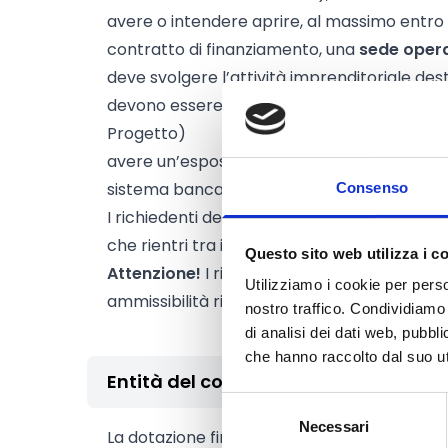
avere o intendere aprire, al massimo entro l
contratto di finanziamento, una
sede opera
deve svolgere l’attività imprenditoriale des
devono essere localizzati gli investimenti e
Progetto)
avere un’esposizione complessiva limitata a
sistema bancario sui crediti per cassa a sc
Consenso
I richiedenti devono esercitare sul territorio
che rientri tra i
codici ATECO
elencati all'A
Questo sito web utilizza i c
Attenzione!
I richiedenti devono inoltre poss
Utilizziamo i cookie per perso
ammissibilità riportati nell’Appendice 2 all’A
nostro traffico. Condividiamo 
di analisi dei dati web, pubbl
che hanno raccolto dal suo uti
Entità del contributo
Selezione
Necessari
del
La dotazione finanziaria complessiva amm