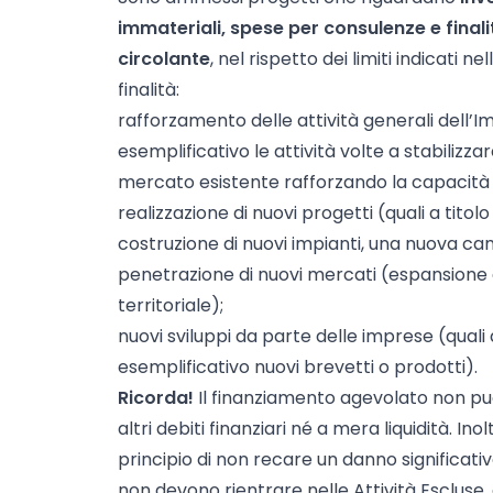
immateriali, spese per consulenze e finali
circolante
, nel rispetto dei limiti indicati n
finalità:
rafforzamento delle attività generali dell’
esemplificativo le attività volte a stabilizza
mercato esistente rafforzando la capacità 
realizzazione di nuovi progetti (quali a tit
costruzione di nuovi impianti, una nuova c
penetrazione di nuovi mercati (espansione d
territoriale);
nuovi sviluppi da parte delle imprese (qual
esemplificativo nuovi brevetti o prodotti).
Ricorda!
Il finanziamento agevolato non può
altri debiti finanziari né a mera liquidità. Ino
principio di non recare un danno significati
non devono rientrare nelle Attività Escluse,