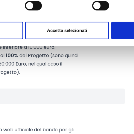
 con le seguenti caratteristiche:
000 euro
12 mesi
Accetta selezionati
pata
 inferiore a 10.000 euro.
 al
100%
del Progetto (sono quindi
0.000 Euro, nel qual caso il
rogetto).
to web ufficiale del bando per gli