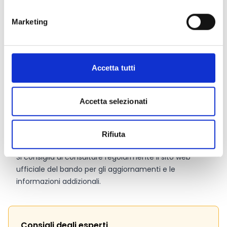
importo di spesa complessivamente ammissibile al
sostegno pari a 750.000 Euro.
Marketing
10.000 Euro
quale contributo pubblico minimo per
ciascuna domanda di sostegno, corrispondente ad un
importo di spesa complessivamente ammissibile al
sostegno pari a 25.000 Euro.
Accetta tutti
Accetta selezionati
Link e Documenti
Pagina web per formulari e documenti
Rifiuta
Bando
Si consiglia di consultare regolarmente il sito web
ufficiale del bando per gli aggiornamenti e le
informazioni addizionali.
Consigli degli esperti