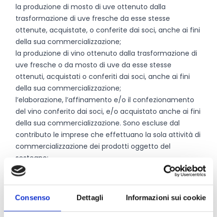
la produzione di mosto di uve ottenuto dalla
trasformazione di uve fresche da esse stesse
ottenute, acquistate, o conferite dai soci, anche ai fini
della sua commercializzazione;
la produzione di vino ottenuto dalla trasformazione di
uve fresche o da mosto di uve da esse stesse
ottenuti, acquistati o conferiti dai soci, anche ai fini
della sua commercializzazione;
l’elaborazione, l’affinamento e/o il confezionamento
del vino conferito dai soci, e/o acquistato anche ai fini
della sua commercializzazione. Sono escluse dal
contributo le imprese che effettuano la sola attività di
commercializzazione dei prodotti oggetto del
sostegno;
la produzione di vino attraverso la lavorazione delle
proprie uve da parte di terzi vinificatori qualora la
domanda sia rivolta a realizzare ex novo un impianto
Consenso
Dettagli
Informazioni sui cookie
di trattamento o una infrastruttura vinicola, anche ai
fini della commercializzazione