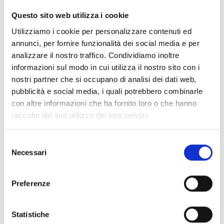
Possono beneficiare dell’aiuto anche le
Questo sito web utilizza i cookie
organizzazioni interprofessionali compresi i
Utilizziamo i cookie per personalizzare contenuti ed
Consorzi di tutela
riconosciuti autorizzati per la
annunci, per fornire funzionalità dei social media e per
registrazione dei marchi collettivi delle denominazioni.
analizzare il nostro traffico. Condividiamo inoltre
informazioni sul modo in cui utilizza il nostro sito con i
nostri partner che si occupano di analisi dei dati web,
Entità del contributo
pubblicità e social media, i quali potrebbero combinarle
con altre informazioni che ha fornito loro o che hanno
La dotazione finanziaria complessiva ammonta
raccolto dal suo utilizzo dei loro servizi.
a
1.207.348 Euro.
L’intensità del sostegno è indicata nell’aliquota
massima del
40%
della spesa ammessa.
Selezione
Sono inoltre fissati i seguenti limiti:
Necessari
del
Domande di aiuto ANNUALI (con scadenza termine di
consenso
realizzazione e presentazione domanda di pagamento
Preferenze
31 MAGGIO 2027)
300.000 Euro
quale contributo pubblico massimo per
ciascuna domanda di sostegno, corrispondente ad un
Statistiche