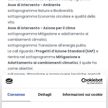
Asse di intervento - Ambiente
sottoprogramma Natura e Biodiversità;
sottoprogramma Economia circolare e qualità della
vita.
Asse di intervento - Azione per il clima
sottoprogramma Mitigazione e adattamento ai
cambiamenti climatici;
sottoprogramma Transizione all'energia pulita.
La call riguarda i
Progetti d'Azione Standard (SAP)
e
rientra nel sottoprogramma
Mitigazione e
Adattamento ai cambiamenti climatici
, il quale ha
come obiettivi:
sviluppare, dimostrare e promuovere tecniche, metodi
e approcci innovativi per raggiungere gli obiettivi della
legislazione e della politica dell'UE sull'azione per il
clima;
Consenso
Dettagli
Informazioni sui cookie
sostenere lo sviluppo, l'attuazione, il monitoraggio e
l'applicazione della legislazione e della politica dell'UE