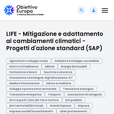
LIFE - Mitigazione e adattamento
ai cambiamenti climatici -
Progetti d'azione standard (SAP)
Agricoltura e sviluppo rurale
Ambiente e Sviluppo sostenibile
Diritti e Cittadinanza
Edilizia
Energie Rinnovabili
Formazione e lavoro
Giustizia e sicurezza
Innovazione tecnologica, digitalizzazione, ICT
Media e informazione
Salute e medicina
Sviluppo e promozione territoriale
Transizione ecologica
Transizione energetica
Trasporti
Associazioni di categoria
Enti no profit / Enti del Terzo Settore
Enti pubblici
Enti territoriali/Enti locali
Grandi Imprese
Imprese
Imprese sociali/Società benefit
Liberi professionisti