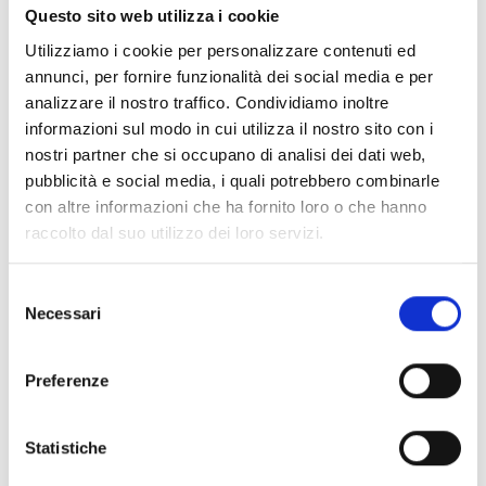
sull'azione per il clima, anche migliorando la
Questo sito web utilizza i cookie
governance a tutti i livelli;
Utilizziamo i cookie per personalizzare contenuti ed
catalizzare la diffusione su larga scala di soluzioni
annunci, per fornire funzionalità dei social media e per
tecniche e politiche di successo per l'attuazione della
analizzare il nostro traffico. Condividiamo inoltre
legislazione e della politica dell'UE sull'azione per il
informazioni sul modo in cui utilizza il nostro sito con i
clima.
nostri partner che si occupano di analisi dei dati web,
Nello specifico, il bando riguarda i seguenti Topic:
pubblicità e social media, i quali potrebbero combinarle
LIFE-2026-SAP-CLIMA-CCM - Mitigazione dei
con altre informazioni che ha fornito loro o che hanno
cambiamenti climatici
raccolto dal suo utilizzo dei loro servizi.
LIFE-2026-SAP-CLIMA-CCA - Adattamento ai
cambiamenti climatici
LIFE-2026-SAP-CLIMA-GOV - Governance e
Selezione
Necessari
informazione del clima
del
consenso
Preferenze
CONDIVIDI
Statistiche