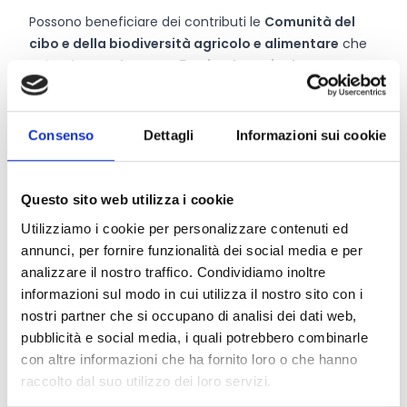
Possono beneficiare dei contributi le
Comunità del
cibo e della biodiversità agricolo e alimentare
che
coinvolgano
almeno n. 5
aziende agricole
,
prioritariamente coltivatori o allevatori di risorse
genetiche iscritte all’Anagrafe nazionale e
almeno n. 1
soggetto scientifico
con consolidata esperienza nel
Consenso
Dettagli
Informazioni sui cookie
campo della caratterizzazione, conservazione e
valorizzazione delle risorse genetiche.
Ogni richiedente può presentare
una sola domanda.
Questo sito web utilizza i cookie
Utilizziamo i cookie per personalizzare contenuti ed
annunci, per fornire funzionalità dei social media e per
Entità del contributo
analizzare il nostro traffico. Condividiamo inoltre
informazioni sul modo in cui utilizza il nostro sito con i
La dotazione finanziaria complessiva ammonta a
nostri partner che si occupano di analisi dei dati web,
16.800 Euro
.
pubblicità e social media, i quali potrebbero combinarle
L’importo del finanziamento concedibile per i progetti
con altre informazioni che ha fornito loro o che hanno
volti all’istituzione e/o al sostegno delle “Comunità del
raccolto dal suo utilizzo dei loro servizi.
cibo e della biodiversità di interesse agricolo e