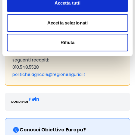
criteri, infatti, ti consentirà di comprendere se il tuo
Accetta tutti
progetto possiede le caratteristiche per
aggiudicarsi il contributo. Si consiglia di prestare
Accetta selezionati
molta attenzione ai paragrafi che si riferiscono ai
criteri di valutazione che hanno maggior punteggio,
perché sono quelli su cui si baserà la valutazione del
Rifiuta
progetto (Cfr. art. 12, pag. 24 e ss. del bando).
Hai bisogno di maggiori informazioni?
Contatta i
seguenti recapiti:
010.548.5528
politiche.agricole@regione.liguria.it
CONDIVIDI
Conosci Obiettivo Europa?