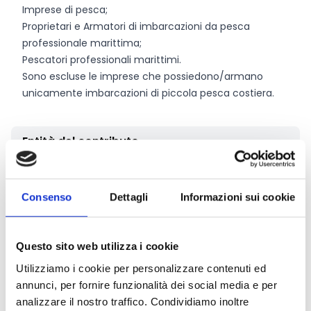
Imprese di pesca;
Proprietari e Armatori di imbarcazioni da pesca
professionale marittima;
Pescatori professionali marittimi.
Sono escluse le imprese che possiedono/armano
unicamente imbarcazioni di piccola pesca costiera.
Entità del contributo
La dotazione finanziaria complessiva ammonta a
200.000 Euro
.
Consenso
Dettagli
Informazioni sui cookie
Non saranno ammissibili iniziative progettuali con
importi inferiori a
5.000 Euro.
L’aliquota massima specifica di intensità di aiuto per le
Questo sito web utilizza i cookie
operazioni connesse alla piccola pesca costiera è pari
Utilizziamo i cookie per personalizzare contenuti ed
al
100%
della spesa ammissibile.
annunci, per fornire funzionalità dei social media e per
analizzare il nostro traffico. Condividiamo inoltre