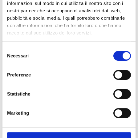
informazioni sul modo in cui utilizza il nostro sito con i
Link e Documenti
nostri partner che si occupano di analisi dei dati web,
pubblicità e social media, i quali potrebbero combinarle
Pagina web per formulari e documenti
con altre informazioni che ha fornito loro o che hanno
Bando
raccolto dal suo utilizzo dei loro servizi.
Si consiglia di consultare regolarmente il sito web
ufficiale del bando per gli aggiornamenti e le
informazioni addizionali.
Selezione
Necessari
del
consenso
Consigli degli esperti
Preferenze
Le
spese ammissibili
sono tutti quei costi che
Statistiche
possiamo imputare nel budget di progetto. Si
consiglia pertanto di verificarle con attenzione (Cfr.
art. 9, pag. 19 e ss. del bando).
Marketing
È molto importante leggere attentamente i
criteri
di valutazione
adottati dall’Ente per valutare le
proposte progettuali. La lettura preliminare dei