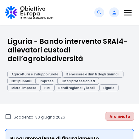
Liguria - Bando intervento SRA14-
allevatori custodi
dell’agrobiodiversità
Agricoltura e sviluppo rurale
Benessere e diritti degli animali
Enti pubblici
Imprese
Liberi professionisti
Micro-imprese
PMI
Bandi regionali / locali
Liguria
Archiviato
Scadenza: 30 giugno 2026
Programma/Ente di finanziamento