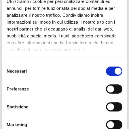
Utilizziamo i cookie per personalizzare contenuti ed
Bando
annunci, per fornire funzionalità dei social media e per
Si consiglia di consultare regolarmente il sito web
analizzare il nostro traffico. Condividiamo inoltre
ufficiale del bando per gli aggiornamenti e le
informazioni sul modo in cui utilizza il nostro sito con i
informazioni addizionali.
nostri partner che si occupano di analisi dei dati web,
pubblicità e social media, i quali potrebbero combinarle
con altre informazioni che ha fornito loro o che hanno
Consigli degli esperti
raccolto dal suo utilizzo dei loro servizi.
Si ricorda che l’intervento si applica su tutto il
Selezione
territorio regionale e prevede un periodo di impegno
Necessari
del
di durata pari a un anno. La singola annualità
consenso
dell’impegno è riferita all’anno solare (01/01-31/12),
pertanto gli impegni decorrono dal
01 gennaio
Preferenze
2026.
Hai bisogno di maggiori informazioni?
Contatta il
Statistiche
seguente recapito telefonico: 39 010 548.51
Marketing