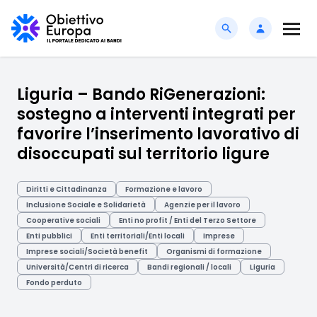
Liguria – Bando RiGenerazioni:
sostegno a interventi integrati per
favorire l’inserimento lavorativo di
disoccupati sul territorio ligure
Diritti e Cittadinanza
Formazione e lavoro
Inclusione Sociale e Solidarietà
Agenzie per il lavoro
Cooperative sociali
Enti no profit / Enti del Terzo Settore
Enti pubblici
Enti territoriali/Enti locali
Imprese
Imprese sociali/Società benefit
Organismi di formazione
Università/Centri di ricerca
Bandi regionali / locali
Liguria
Fondo perduto