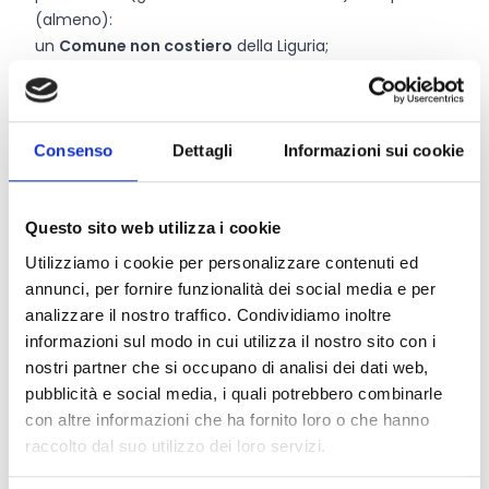
(almeno):
un
Comune non costiero
della Liguria;
un
organismo formativo accreditato
(o in corso di
accreditamento) per macrotipologia 2 o 3;
un
soggetto accreditato ai servizi al lavoro
(o in
corso di accreditamento), che può coincidere con
Consenso
Dettagli
Informazioni sui cookie
l’organismo formativo se in possesso di entrambi gli
accreditamenti.
Possono partecipare al partenariato anche altri enti
Questo sito web utilizza i cookie
che operano nei settori tematici oggetto dell’Iniziativa
Utilizziamo i cookie per personalizzare contenuti ed
e possono apportare un valore aggiunto alla stessa,
annunci, per fornire funzionalità dei social media e per
quali ad esempio:
analizzare il nostro traffico. Condividiamo inoltre
amministrazioni pubbliche;
informazioni sul modo in cui utilizza il nostro sito con i
associazioni, enti di volontariato, cooperative sociali,
nostri partner che si occupano di analisi dei dati web,
reti cooperative, consorzi;
pubblicità e social media, i quali potrebbero combinarle
organismi formativi accreditati per la macrotipologia
con altre informazioni che ha fornito loro o che hanno
2, o 3;
raccolto dal suo utilizzo dei loro servizi.
soggetti accreditati per l’erogazione dei servizi al