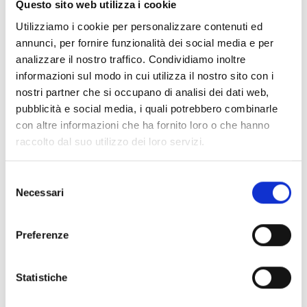
Pagina web per formulari e documenti
Questo sito web utilizza i cookie
Bando
Utilizziamo i cookie per personalizzare contenuti ed
Si consiglia di consultare regolarmente il sito web
annunci, per fornire funzionalità dei social media e per
ufficiale del bando per gli aggiornamenti e le
analizzare il nostro traffico. Condividiamo inoltre
informazioni addizionali.
informazioni sul modo in cui utilizza il nostro sito con i
nostri partner che si occupano di analisi dei dati web,
pubblicità e social media, i quali potrebbero combinarle
con altre informazioni che ha fornito loro o che hanno
Consigli degli esperti
raccolto dal suo utilizzo dei loro servizi.
Non aspettare fino all’ultimo momento per
inviare la richiesta di borsa di studio-voucher!
È
Selezione
sempre consigliabile inviare la domanda con
Necessari
del
sufficiente anticipo rispetto alla scadenza per
consenso
evitare problemi tecnici dell’ultimo minuto (es.
Preferenze
congestione del portale web dedicato).
Hai bisogno di maggiori informazioni?
Contatta i
seguenti recapiti:
Statistiche
Tel: 840848028
Email:
borsescolastiche@aliseo.liguria.it